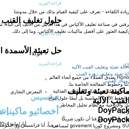
قراءة المزيد
ادة الكفاءة - تعرف على كيفية القيام بذلك من خلال مدونتنا
تع
حلول تغليف القنب س
فتي في صناعة تغليف الأكياس في هذا الدليل من الألف إلى الياء، لم
كيفية العثور على أفضل ماكينات تغليف الأكياس، وما إلى ذلك.
قراءة المزيد
ماكي
حل تعبئة الأسمدة ا
الوكلاء
قراءة المزيد
تقدر شركة HonorPack بصدق العملاء من جميع أنحاء العالم
تنا وخطوط المعالجة الخاصة بنا.
اكينة تعبئة وتغليف
رة الطويلة في مجال الصناعات الغذائية
المعرض التجاري
فرانسيس
وا فقط الآلات المناسبة بل أيضًا حلول إنتاج
لقنب الآلية
مل والإنتاجية مع نظام تحليل المخاطر
DoyPac
أخصائيو ماكينات 
إنت
رجة.
DoyPac
جاح العملاء، يشرفنا أن نكون شريكًا
أيار/مايو 4-10, 2025
مرحباً، أنا فرانسيس وو، المؤسس والمدير العام 
لمشروع SUMSANG ومشروع كوريا govement لمساعدة