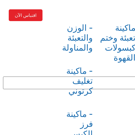
اقتباس الآن
اكينة
- الوزن
عبئة وختم
والتعبئة
بسولات
والمناولة
لقهوة
- ماكينة
تغليف
كرتوني
- ماكينة
فرز
الكيس