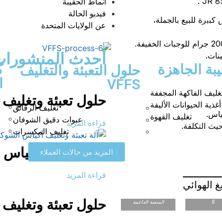
أنماط الحقيبة
فيديو الحالة
وليا في أكياس كبيرة للبيع بالجملة،
ة والتغليف
عن الولايات المتحدة
أحدث المنشورا
نات.
بة الجاهزة
ك
حلول التعبئة والتغليف
ا
VFFS
غليف الفاكهة المجففة
حلول تعبئة وتغليف 
غذية الحيوانات الأليفة
تغليف الرقائق
ياس.
تغليف القهوة
عبوات دقيق الشوفان
قراءة المزيد
يث التكلفة.
تغليف المكسرات
ماكينة تعبئة أكياس 
المزيد من حالات العملاء
قراءة المزيد
مائل على شكل
حلول تعبئة وتغليف ا
S
المنصة الداعمة