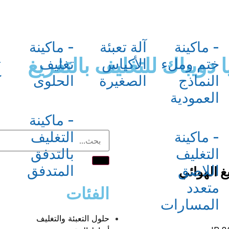
- ماكينة
آلة تعبئة
- ماكينة
م
 دويباك للتغليف بالتفريغ
ختم وملء
الأكياس
تغليف
ت
النماذج
الصغيرة
الحلوى
ك
العمودية
ا
- ماكينة
- ماكينة
التغليف
التغليف
بالتدفق
غ الهوائي
اللاصق
المتدفق
متعدد
الفئات
المسارات
حلول التعبئة والتغليف