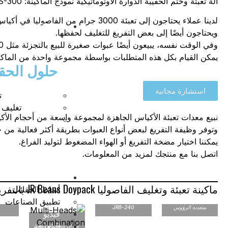
آلة تعبئة وختم الحقيبة الدوارة الأوتوماتيكية نموذج الماكينة: JR 8S-300 .
لدينا عملاء يحتاجون إلى تعبئة 3000 جرام من الفاص
حل التغليف والتعبئ
ويحتاجون أيضًا إلى بعض التفريغ للتغليف لحفظها.
وفي الوقت نفسه، يبيعون أيضًا عبوات صغيرة للبيع بالتجزئة مثل 200 جرام للوجبات الخفيفة.
يمكن القيام بكل هذه المتطلبات بواسطة مجموعة واحدة من الماكي
حلول الحقي
استشارة مجانية
ت
تغليف أ
نبيع معدات تعبئة الأكياس الجاهزة لمجموعة واسعة من أحجام الأك
وتوفر وظيفة التفريغ لبعض أنواع العبوات بطريقة أكثر فعالية من ح
يمكننا اختيار مضخة التفريغ أو الهواء المضغوط لتوليد الفراغ.
اتصل بنا مع منتجك لمزيد من المعلومات.
تطبيقات التغليف
ماكينة تعبئة وتغليف الفاصوليا JR Beans Doypack بالتفريغ الهوائي
أنماط الحقائب
ماكينة التعبئة
تطبيق الصناعات
JR مع موازين
والتغليف الدوارة
ناقل 
متعددة الرؤوس
JR8-240
فيديو
المعرفة
ميزان متعدد الرؤوس