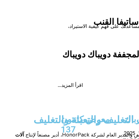
بئة الوسائد
اتيفا القنب
ساعدتك على فهم كيفية الاستيراد،
نة تعبئة وختم النماذج العمودية
لمجففة دويباك دويباك
عرض
اقرأ المزيد...
التغليف والتعبئة والتغليف
رباك
معرض كانتون
137
لشركة HonorPack، أدير مصنعاً لإنتاج
آلات