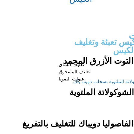
ت
يس تعبئة وتغليف
لكيس
التوت الأزرق المجمد
تغليف الشاي
تغليف المسحوق
عبوات الصويا
الشوكولاتة الملتوية
لفاصوليا دويباك للتغليف بالتفريغ