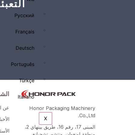
التعبئ
Русский
Français
Deutsch
Português
Türkçe
الش
Italiano
عن ال
Honor Packaging Machinery
Co.,Ltd.
X
الأخب
المبنى 17، رقم 16، طريق بينهاي 2،
الأسئ
منطقة لونغوان، ونتشو، تشجيانغ،