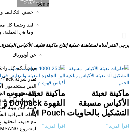
متعدد الرؤوس
خفض التكاليف وزي
عبوات دويباك
لقد وضعنا كل معر
وما هي العملية، و
تعبئة وختم دوارة
نبذة عن
يرجى النقر أدناه لمشاهدة عملية إنتاج ماكينة تغليف الأكياس الجاهزة.
عرض
عن أونورباك
مرحباً بكم كل واحد
الذين يستخدمون آلا
ماكينة تعبئة
ماكينة تعبئة حبوب
م
المهندسين ذوي الخب
والصيدلانية لن يقدم
الأكياس مسبقة
القهوة Doypack و
ا
قيمة تهتم ببيئة الع
التشكيل بالحاويات
M Pouch
k
ونقاط المراقبة الح
k
مع جهودنا لتحقيق ن
اقرأ المزيد "
اقرأ المزيد "