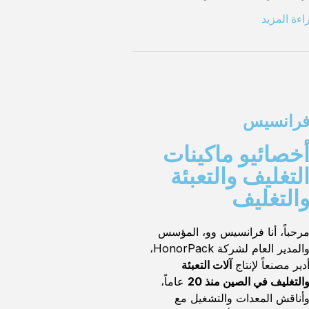
اءة المزيد
رانسيس
خصائيو ماكينات
لتغليف والتعبئة
التغليف
رحباً، أنا فرانسيس وو، المؤسس
والمدير العام لشركة HonorPack،
دير مصنعاً لإنتاج
آلات التعبئة
التغليف في الصين منذ 20
عاماً،
أناقش المعدات والتشغيل مع