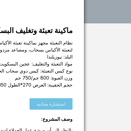
ماكينة تعبئة وتغليف الب
لتعبئة الأكياس بسحاب، ومصاعد مزد
البلد: نيوزيلندا
مواد التعبئة والتغليف: عجين البسكو
نوع كيس التعبئة: كيس دوي سحاب الح
وزن العبوة: 800 جم/750 جم
حجم الحقيبة: العرض 270*الطول 350 مم
استشارة مجانية
وصف المشروع:
بالنظر إلى أن ورشة عمل العملاء لديها