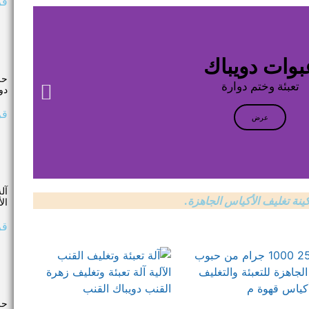
قر
بوات دويباك
حل
تعبئة وختم دوارة
دو
قر
عرض
آل
ال
كينة تغليف الأكياس الجاهزة.
قر
حل