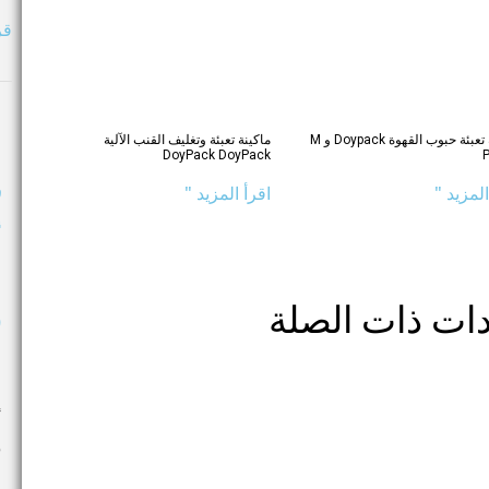
قر
ماكينة تعبئة حبوب القهوة Doypack و M
ماكينة تعبئة وتغليف القنب الآلية
DoyPack DoyPack
ف
المزيد "
اقرأ المزيد "
أ
ا
دات ذات الصلة
و
م
أ
و
و