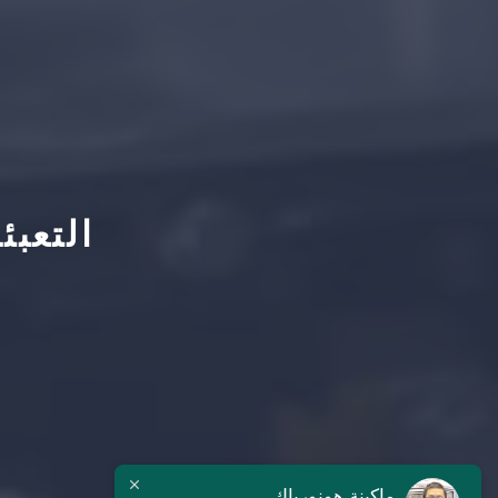
التعبئ
ماكينة هونورباك