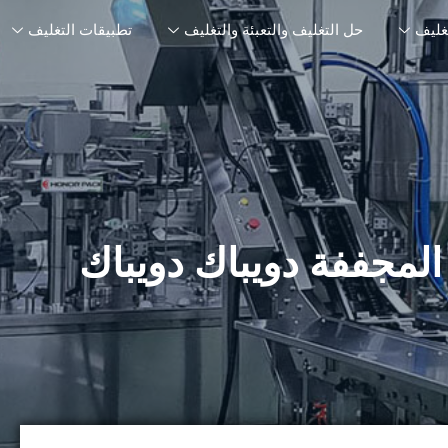
تغليف
حل التغليف والتعبئة والتغليف
تطبيقات التغليف
المجففة دويباك دويباك