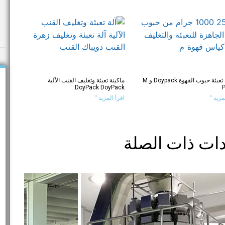
ماكينة تعبئة حبوب القهوة Doypack و M
ماكينة تعبئة وتغليف القنب الآلية
DoyPack DoyPack
مزيد "
اقرأ المزيد "
دات ذات الصلة