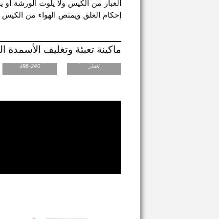
الغبار من الكيس ولا يلوث الورشة أو ي
إحكام الغلق ويمتص الهواء من الكيس حتى
ماكينة تعبئة وتغليف الأسمدة ال
نظام الجرعات
اللولبي JR830
ماكينة التعبئة
JR830_مع جامع
والتغليف الدوارة
الغبار
JR8-240