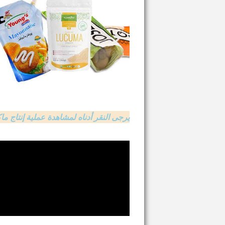
يرجى النقر أدناه لمشاهدة عملية إنتاج ما