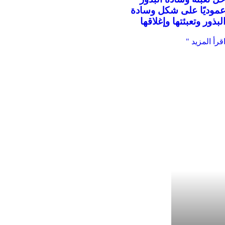
موديًا على شكل وسادة
لبذور وتعبئتها وإغلاقها
قرأ المزيد "
كياس مسبقة