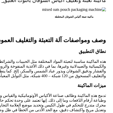
ماكينة تعبئة أكياس الشوفان المختلطة
وصف ومواصفات آلة التعبئة والتغليف العمود
نطاق التطبيق
هذه الماكينة مناسبة لتعبئة المواد المختلفة مثل الحبيبات والشرائ
والكيميائية والصيدلانية وغيرها، بما في ذلك الأغذية المنفوخة والرو
والفشار ودقيق الشوفان وبذور عباد الشمس والسكر، إلخ. كما ينطبق
والتغليف المسحوق من 120 شبكة – 400 شبكة، مثل التوابل المعبأة.
ميزات الماكينة
تدمج هذه الماكينة وظائف صناعة الأكياس الأوتوماتيكية والقياس وال
وطباعة أرقام الدُفعات وما إلى ذلك. إنها تعتمد على وحدة تحكم حا
محرك متدرج للتحكم في طول الكيس وتحديد موضع العلامة التجارية.
وتعديل مريح واكتشاف دقيق، مع الحد الأدنى من الخطأ في ظل وضع