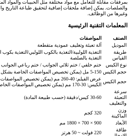
بمرفقات مقابلة للتعامل مع مواد مختلفة مثل الحبيبات والمواد ال
والصلصات. يمكن إضافة ملحقات إضافية لتحقيق طباعة التاريخ والت
وغيرها من الوظائف.
المعلمات التقنية الرئيسية
الصنف
المواصفات
الموديل
آلة تعبئة وتغليف عمودية متقطعة
طريقة
التغذية اللولبية/التغذية بالكوب اللولبي/التغذية بكوب ا
القياس
التغذية بالصلصة
نوع الكيس
ختم خلفي / ختم ثلاثي الجوانب / ختم رباعي الجوانب
حجم الكيس
5-150 مل (يمكن تخصيص المواصفات الخاصة بشكل منفصل)
عرض الفيلم: 40-260 مم (يمكن تخصيص ا
حجم الكيس
الكيس: 30-170 مم (يمكن تخصيص المواصفات الخاصة بشكل منفصل)
سرعة
التعبئة
30-60 كيس/دقيقة (حسب طبيعة المادة)
والتغليف
وزن
320 كجم
الماكينة
الأبعاد
900 × 700 × 1800 مم
طاقة
220 فولت ~ 50 هرتز
الإدخال