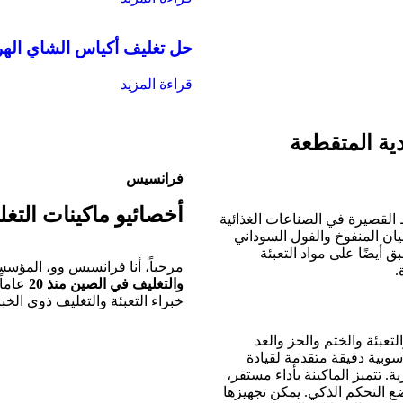
حل تغليف أكياس الشاي اله
قراءة المزيد
ية المتقطعة
فرانسيس
أخصائيو ماكينات التغل
ط القصيرة في الصناعات الغذائية
بيان المنفوخ والفول السوداني
 أيضًا على مواد التعبئة
مرحباً، أنا فرانسيس وو، المؤسس والمدير العام ل
والتغليف في الصين منذ 20
عاماً
خبراء التعبئة والتغليف ذوي الخ
تعبئة والختم والحز والعد
سوبية دقيقة متقدمة لقيادة
 تتميز الماكينة بأداء مستقر،
 التحكم الذكي. يمكن تجهيزها