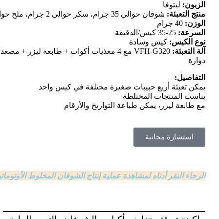
الزبون:
ليتوفا
منتج التعبئة:
شوفان حوالي 35 جرام، سكر حوالي 2 جرام، ملح حوالي 1 جرام، توت مجفف 2 جرام
الوزن:
40 جرام
السرعة:
25-35 كيس/الدقيقة
نوع الكيس:
كيس وسادة
آلة التعبئة:
VFH-G320 مع 4 مغذيات أكواب + طابعة ليزر +
دوارة
التفاصيل:
يمكن تعبئة أربع حبيبات صغيرة مختلفة في كيس واحد
يناسب المنتجات المختلطة
مع طابعة ليزر، يمكن طباعة التواريخ والأرقام
استشارة مجانية
الرجاء النقر أدناه لمشاهدة عملية إنتاج الشوفان المخلوط الأوتومات
ماكينة تعبئة وتغليف أكياس الشوفان بالتوت العليق_