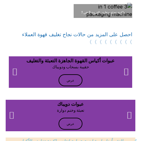
ماكينة تعبئة وتغليف القهوة 3 في 1
احصل على المزيد من حالات نجاح تغليف قهوة العملاء
〉〉〉〉〉〉〉〉〉
عبوات أكياس القهوة الجاهزة التعبئة والتغليف
حقيبة بسحاب ودويباك
عرض
عبوات دويباك
تعبئة وختم دوارة
عرض