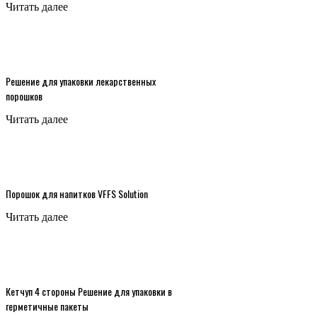
Читать далее
Упаковка подушек
Вертикальная машина для заполнения и
запечатывания форм
Решение для упаковки лекарственных
порошков
Посмотреть
Читать далее
Порошок для напитков VFFS Solution
Читать далее
Кетчуп 4 стороны Решение для упаковки в
герметичные пакеты