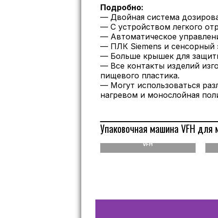
Подробно:
— Двойная система дозиров
— С устройством легкого от
— Автоматическое управлен
— ПЛК Siemens и сенсорный 
— Больше крышек для защит
— Все контакты изделий изг
пищевого пластика.
— Могут использоваться раз
нагревом и монослойная пол
Упаковочная машина VFH для 
Машина для упаковки
порошковых подушек в мешки
VFH