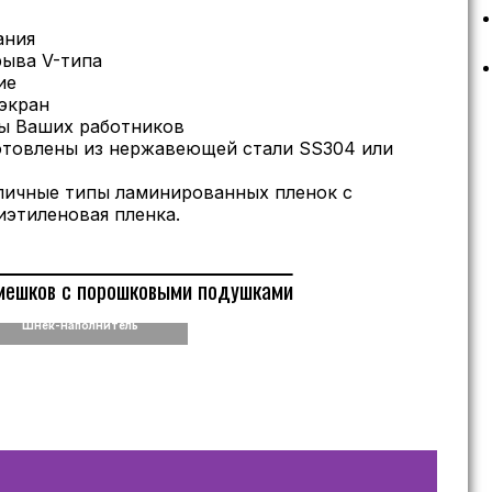
ания
рыва V-типа
ие
экран
ы Ваших работников
отовлены из нержавеющей стали SS304 или
личные типы ламинированных пленок с
иэтиленовая пленка.
мешков с порошковыми подушками
Шнек-наполнитель