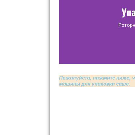
Упа
Роторн
Пожалуйста, нажмите ниже, ч
машины для упаковки саше.