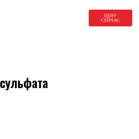
ЦЕНУ
нания
О сайте
Русский
СЕЙЧАС
 сульфата