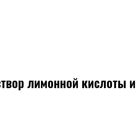
Решение для упаковки
Приложение
Видео
З
твор лимонной кислоты и