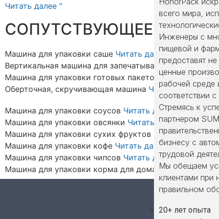
HonorPack искр
Читать далее "
всего мира, и
СОПУТСТВУЮЩЕЕ ОБОРУ
технологически
Инженеры с мн
пищевой и фар
Машина для упаковки саше
Читать далее
предоставят не
Вертикальная машина для запечатывания форм
Читат
ценные произво
Машина для упаковки готовых пакетов
Читать далее
рабочей среде 
Оберточная, скручивающая машина
Читать далее
соответствии с
Стремясь к усп
Машина для упаковки соусов
Читать далее
партнером SUM
Машина для упаковки овсянки
Читать далее
правительствен
Машина для упаковки сухих фруктов
Читать далее
бизнесу с авто
Машина для упаковки кофе
Читать далее
трудовой деяте
Машина для упаковки чипсов
Читать далее
Мы обещаем ус
Машина для упаковки корма для домашних животны
клиентами при
правильном об
20+ лет опыта