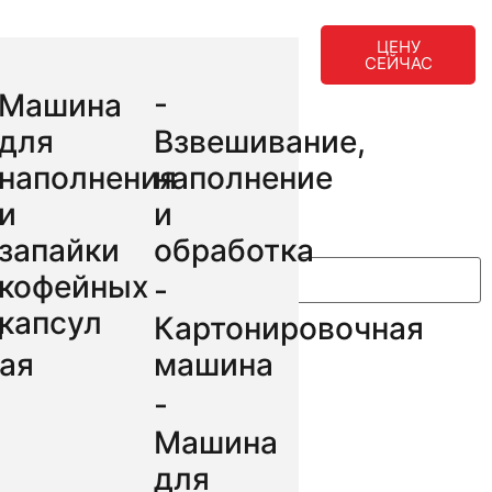
ЦЕНУ
СЕЙЧАС
Машина
-
иках
для
Взвешивание,
наполнения
наполнение
и
и
запайки
обработка
кофейных
-
капсул
я
Картонировочная
ая
машина
-
Машина
для