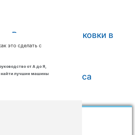
ны Решение для упаковки в
акеты
ак это сделать с
уководство от А до Я,
ак найти лучшие машины
аковки соевого соуса