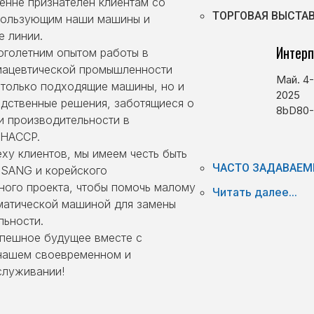
енне признателен клиентам со
ТОРГОВАЯ ВЫСТА
спользующим наши машины и
ДОВАНИЕ
е линии.
Специ
Интерп
оголетним опытом работы в
мацевтической промышленности
Привет, я Фрэнсис 
Май. 4-
 только подходящие машины, но и
ь далее
20 лет
я руков
2025
дственные решения, заботящиеся о
оборудования в 
8bD80
и производительности в
техническим персо
 HACCP.
еху клиентов, мы имеем честь быть
ЧАСТО ЗАДАВАЕМ
SANG и корейского
ного проекта, чтобы помочь малому
Читать далее...
матической машиной для замены
льности.
пешное будущее вместе с
х
Читать далее
 нашем своевременном и
служивании!