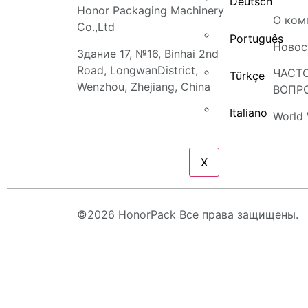
Deutsch
Honor Packaging Machinery
О ком
Co.,Ltd
Português
Новос
Здание 17, №16, Binhai 2nd
Road, LongwanDistrict,
ЧАСТ
Türkçe
Wenzhou, Zhejiang, China
ВОПР
Italiano
World 
X
©2026 HonorPack Все права защищены.