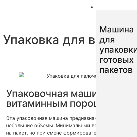
Машина
Машина
Упаковка для витами
для
упаковк
готовых
пакетов
Упаковочная машина для п
витаминным порошком
Эта упаковочная машина предназначена для тех, кто
небольшие объемы. Минимальный вес для этой маши
на пакет, но при смене формирователя пакетов эта