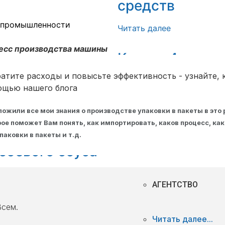
ack
ше
средств
 промышленности
Читать далее
печатывания форм
е
есс производства машины
Кетчуп 4 сторо
герметичные п
атите расходы и повысьте эффективность - узнайте, к
ощью нашего блога
Читать далее
ожили все мои знания о производстве упаковки в пакеты в это р
Решения для
рое поможет Вам понять, как импортировать, каков процесс, к
Решения для уп
упаковки
паковки в пакеты и т.д.
соевого соуса
Читать далее
Читать далее "
АГЕНТСТВО
Всем.
Читать далее...