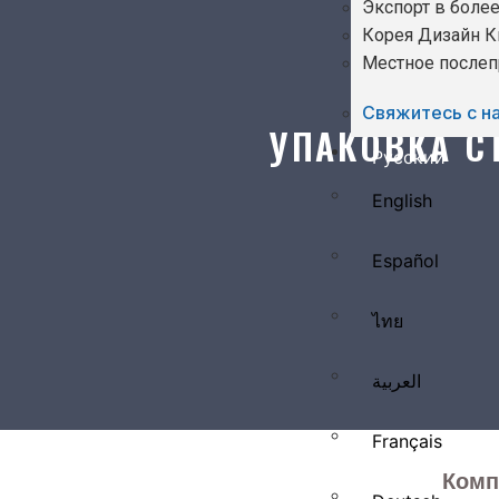
Экспорт в более
Корея Дизайн К
Местное после
Свяжитесь с на
УПАКОВКА С
Русский
English
Español
ไทย
العربية
Français
Комп