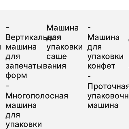
-
Машина
-
нного порошка в пакет
Вертикальная
для
Машина
и
машина
упаковки
для
для
саше
упаковки
запечатывания
конфет
форм
-
-
Проточна
акетов с
Многополосная
упаковочн
Категории
машина
машина
 хочет упаковывать
для
Упаковочные решения
ны составляет 2 грамма
упаковки
Стили чехлов
 машина может