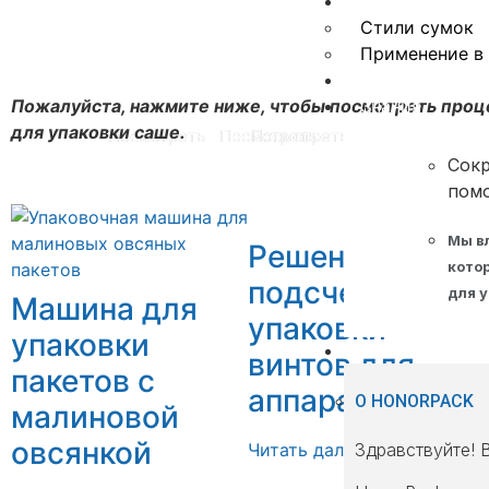
Упаковка подушек
Упаковка Doyp
Упаковка са
Приложение
Стили сумок
Применение в
Вертикальная машина для заполнения и за
Роторная заправка и уплотнени
Машина для упаковки саше
Видео
Знания
Пожалуйста, нажмите ниже, чтобы посмотреть проц
для упаковки саше.
Посмотреть
Посмотреть
Посмотреть
Сокр
пом
Мы вл
Решение для
кото
подсчета и
для у
Машина для
упаковки
упаковки
О сайте
винтов для
пакетов с
аппаратуры
О HONORPACK
малиновой
овсянкой
Здравствуйте! 
Читать далее "