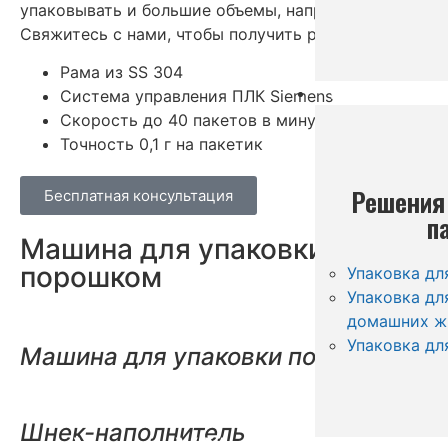
упаковывать и большие объемы, например, 50 грамм
Свяжитесь с нами, чтобы получить рекомендации кл
Рама из SS 304
Решение для у
Система управления ПЛК Siemens
Скорость до 40 пакетов в минуту
Точность 0,1 г на пакетик
Решения
Бесплатная консультация
п
Машина для упаковки пакетов
порошком
Упаковка дл
Упаковка дл
домашних ж
Упаковка дл
Машина для упаковки порошковых
Шнек-наполнитель