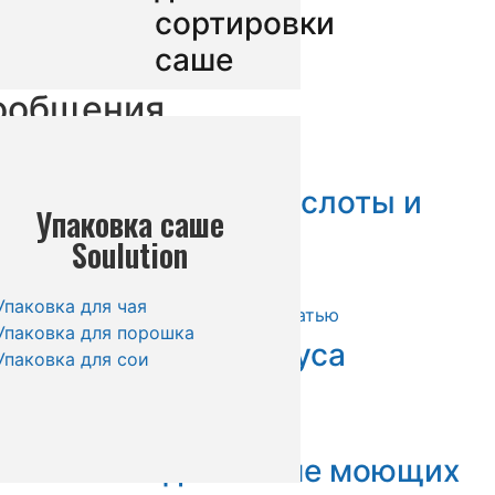
сортировки
саше
ообщения
створ лимонной кислоты и
Упаковка саше
иния
Soulution
Упаковка для чая
Упаковка для порошка
аковки саше для соуса
Упаковка для сои
паковки жидких саше моющих