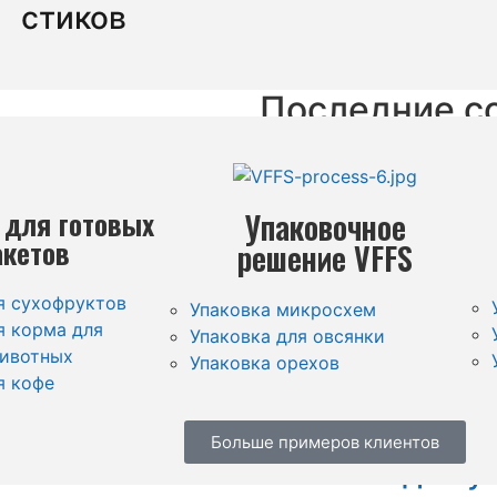
Видео по делу
стиков
 и более.
О США
иентов!
Последние с
паковки
Порошковый ра
 для готовых
Упаковочное
сульфата алюм
акетов
решение VFFS
 с витаминным
Читать далее
я сухофруктов
Упаковка микросхем
я корма для
Упаковка для овсянки
Машина для уп
ивотных
Упаковка орехов
я кофе
 саше VFH
Читать далее
Больше примеров клиентов
Решение для у