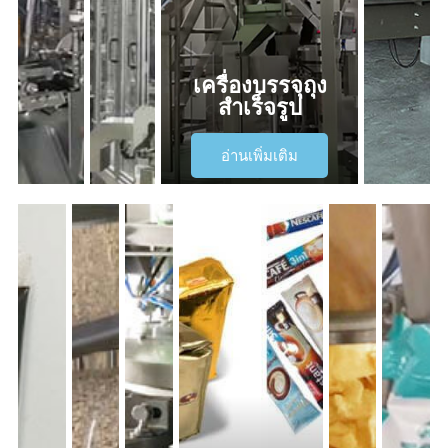
เครื่องบรรจุถุง
สำเร็จรูป
อ่านเพิ่มเติม