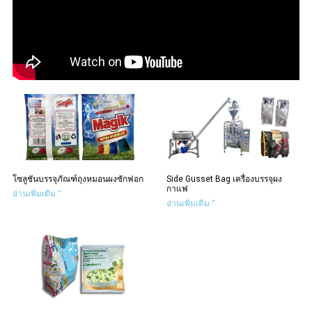
โซลูชันบรรจุภัณฑ์ถุงหมอนผงซักฟอก
Side Gusset Bag เครื่องบรรจุผง
กาแฟ
อ่านเพิ่มเติม "
อ่านเพิ่มเติม "