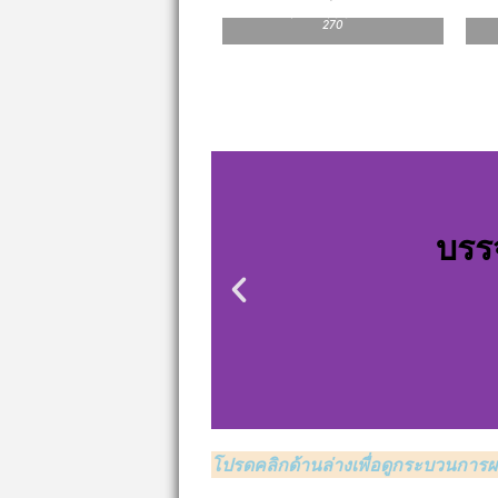
เครื่องบรรจุโรตารีสุญญากาศ JR8V10-
270
บรร
โปรดคลิกด้านล่างเพื่อดูกระบวนการผล