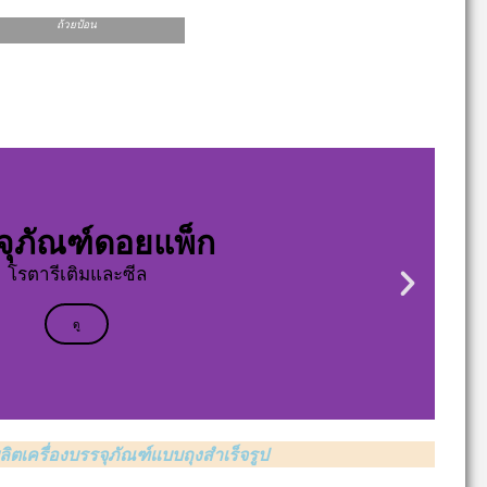
ถ้วยป้อน
จุภัณฑ์ดอยแพ็ก
โรตารีเติมและซีล
ดู
ิตเครื่องบรรจุภัณฑ์แบบถุงสำเร็จรูป