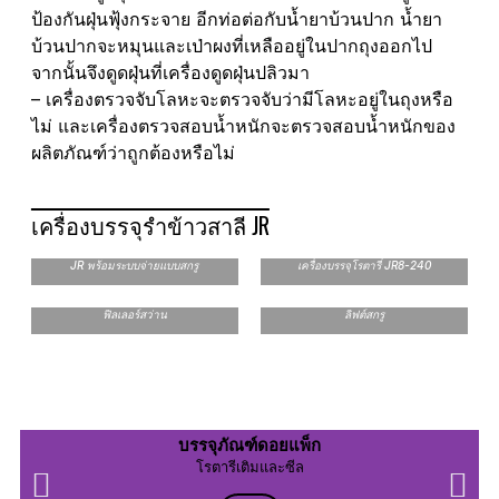
ป้องกันฝุ่นฟุ้งกระจาย อีกท่อต่อกับน้ำยาบ้วนปาก น้ำยา
บ้วนปากจะหมุนและเป่าผงที่เหลืออยู่ในปากถุงออกไป
จากนั้นจึงดูดฝุ่นที่เครื่องดูดฝุ่นปลิวมา
– เครื่องตรวจจับโลหะจะตรวจจับว่ามีโลหะอยู่ในถุงหรือ
ไม่ และเครื่องตรวจสอบน้ำหนักจะตรวจสอบน้ำหนักของ
ผลิตภัณฑ์ว่าถูกต้องหรือไม่
เครื่องบรรจุรำข้าวสาลี JR
JR พร้อมระบบจ่ายแบบสกรู
เครื่องบรรจุโรตารี่ JR8-240
ฟิลเลอร์สว่าน
ลิฟต์สกรู
บรรจุภัณฑ์ดอยแพ็ก
โรตารีเติมและซีล