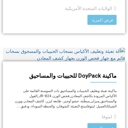
الولايات المتحدة الأمريكية
عرض المزيد
ماكينة DoyPack للحبيبات والمساحيق
ماكينة تعبئة وتغليف الحبيبات والمساحيق ذات السوستة القائمة على
الأكياس المزودة بكاشف المعادن_فحص الوزن JR-824_الفول
والمساحيق_ميزان_مبطّنة، حشو أوجير، طابعة ليزر، كاشف المعادن ووزن
الشيكاتالعميل: ليتوفامنتج التعبئة: الشوفان، والحنطة السوداء، ودقيق …
ليتوفا
عرض المزيد