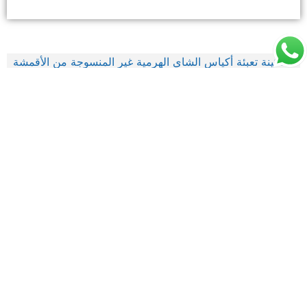
ماكينة أكياس شاي الهرم الداخلية والخارجية
ماكينة تعبئة أكياس الشاي الهرمية _ ماكينة تعبئة أكياس الشاي الداخلية
والخارجية من الأقمشة غير المنسوجة آلة تعبئة أكياس الشاي المثلث
الأوتوماتيكيةالزبون: لبنانتعبئة المنتج: شايالوزن: 5 جرامالسرعة: 30-40
كيس / …
لبنان
عرض المزيد