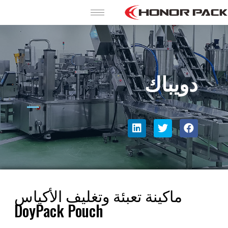
دويباك
ماكينة تعبئة وتغليف الأكياس
DoyPack Pouch