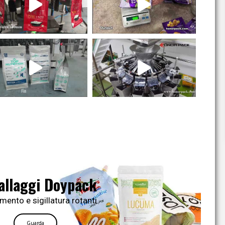
allaggi Doypack
mento e sigillatura rotanti
Guarda