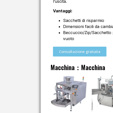
l’uscita.
Vantaggi:
Sacchetti di risparmio
Dimensioni facili da cambi
Beccuccio/Zip/Sacchetto p
vuoto
Consultazione gratuita
Macchina：Macchina