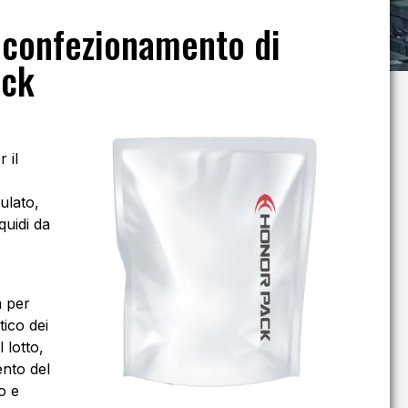
 confezionamento di
ack
 il
ulato,
quidi da
 per
tico dei
 lotto,
ento del
o e