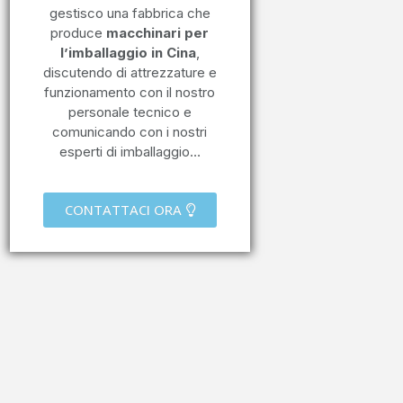
gestisco una fabbrica che
produce
macchinari per
l’imballaggio in Cina
,
discutendo di attrezzature e
funzionamento con il nostro
personale tecnico e
comunicando con i nostri
esperti di imballaggio…
CONTATTACI ORA
Imballaggio di cuscini
Macchina verticale per il riempimento e la
sigillatura dei moduli