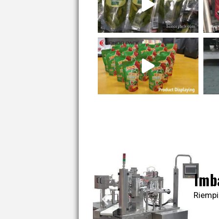
Imb
Riempi