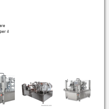
are
er il