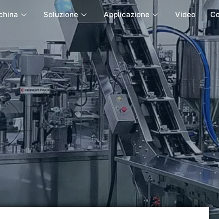
china
Soluzione
Applicazione
Video
C