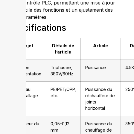
Contrôle PLC, permettant une mise à jour
facile des fonctions et un ajustement des
paramètres.
Spécifications
Objet
Détails de
Article
Dé
l’article
Tension
Triphasée,
Puissance
4.5
d’alimentation
380V/60Hz
Matériau
PE/PET/OPP,
Puissance du
250
d’emballage
etc.
réchauffeur de
joints
horizontal
Épaisseur du
0,05-0,12
Puissance du
350
film
mm
chauffage de