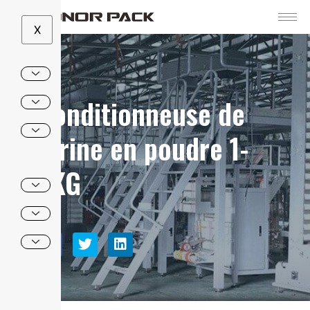
X
Conditionneuse de
farine en poudre 1-
5KG