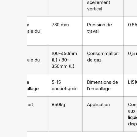
scellement
vertical
Largeur
730 mm
Pression de
0.6
maximale du
travail
film
Taille
100-450mm
Consommation
0,5
maximale du
(L) / 80-
de gaz
sac
350mm (L)
Vitesse
5-15
Dimensions de
L15
d’emballage
paquets/min
l’emballage
Poids net
850kg
Application
Conv
(N.W)
aux
liqu
disp