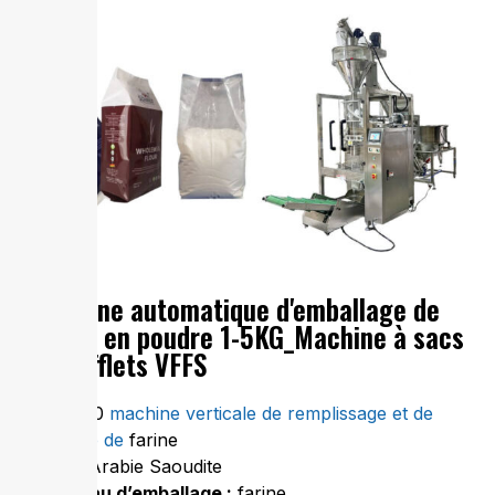
Machine automatique d'emballage de
farine en poudre 1-5KG_Machine à sacs
à soufflets VFFS
VFJ-730
machine verticale de remplissage et de
scellage de
farine
Pays :
Arabie Saoudite
Matériau d’emballage :
farine