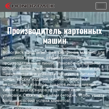
Производитель картонных
машин
Honorpack предлагает Вам картонные машины для
вторичной упаковки, автоматизированные
производственные линии, упаковочные машины,
оборудование для интеграции приложений и т.д.
Применяется для упаковки продуктов питания,
кондитерских изделий, скобяных изделий,
медицинских товаров, товаров повседневной
химии и других видов вторичной картонной
упаковки. Свяжитесь с нами сегодня, чтобы узнать
больше историй успеха клиентов!