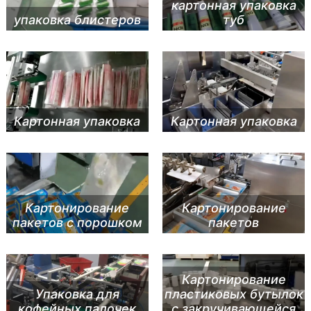
картонная упаковка
упаковка блистеров
туб
Картонная упаковка
Картонная упаковка
Картонирование
Картонирование
пакетов с порошком
пакетов
Картонирование
Упаковка для
пластиковых бутылок
кофейных палочек
с закручивающейся