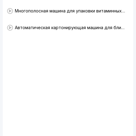
Многополосная машина для упаковки витаминных порошков с картонирующей машиной @Испания
Автоматическая картонирующая машина для блистеров и листовок @Россия