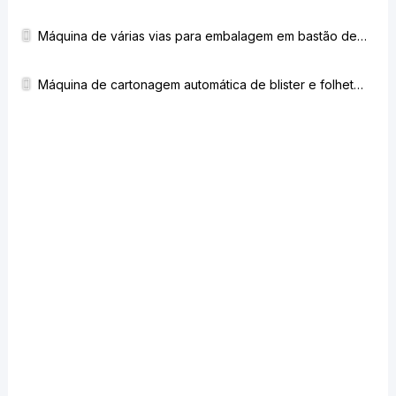
Máquina de várias vias para embalagem em bastão de vitaminas em pó com máquina de cartonagem @Spain
Máquina de cartonagem automática de blister e folheto @Rússia