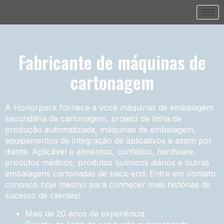
Fabricante de máquinas de
cartonagem
A Honorpack fornece a você máquinas de embalagem
secundária de cartonagem, projeto de linha de
produção automatizada, máquinas de embalagem,
equipamentos de integração de aplicativos e assim por
diante. Aplicável a alimentos, confeitos, hardware,
produtos médicos, produtos químicos diários e outras
embalagens cartonadas de back-end. Entre em contato
conosco hoje mesmo para conhecer mais histórias de
sucesso de clientes!
Mais de 20 anos de experiência