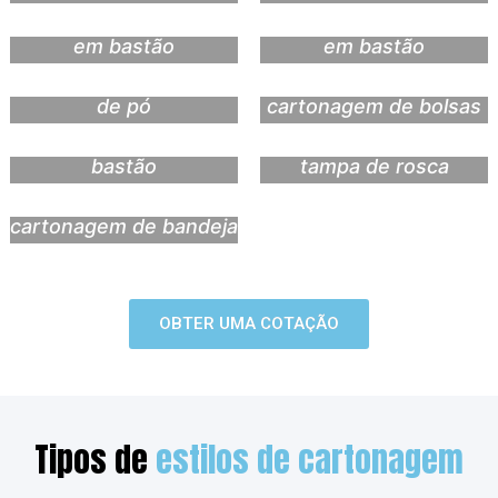
embalagem cartonada
embalagem cartonada
em bastão
em bastão
cartonagem de bolsas
de pó
cartonagem de bolsas
Cartonagem da
cartonagem de
embalagem de café em
garrafas plásticas com
bastão
tampa de rosca
cartonagem de bandeja
OBTER UMA COTAÇÃO
Tipos de
estilos de cartonagem