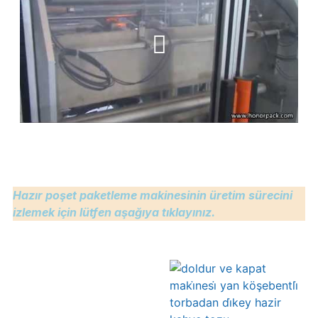
Hazır poşet paketleme makinesinin üretim sürecini
izlemek için lütfen aşağıya tıklayınız.