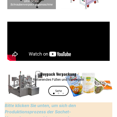
VFH-GC300
Schraubenverpackungsmaschine
Bitte klicken Sie unten, um sich den
Produktionsprozess der Sachet-