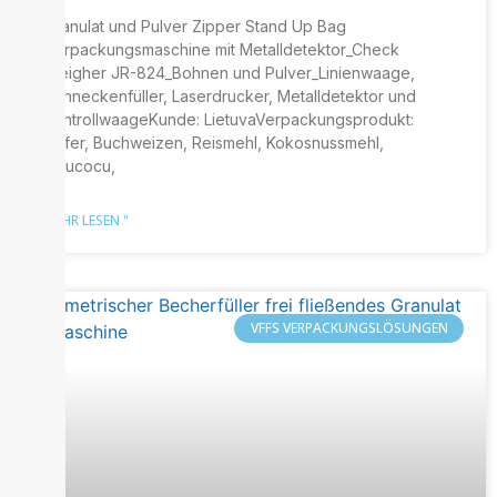
Granulat und Pulver Zipper Stand Up Bag
Verpackungsmaschine mit Metalldetektor_Check
Weigher JR-824_Bohnen und Pulver_Linienwaage,
Schneckenfüller, Laserdrucker, Metalldetektor und
KontrollwaageKunde: LietuvaVerpackungsprodukt:
Hafer, Buchweizen, Reismehl, Kokosnussmehl,
Coucocu,
MEHR LESEN "
VFFS VERPACKUNGSLÖSUNGEN