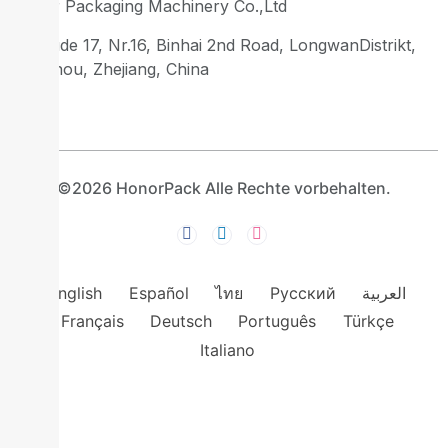
Honor Packaging Machinery Co.,Ltd
Gebäude 17, Nr.16, Binhai 2nd Road, LongwanDistrikt,
Wenzhou, Zhejiang, China
©2026 HonorPack Alle Rechte vorbehalten.
English
Español
ไทย
Русский
العربية
Français
Deutsch
Português
Türkçe
Italiano