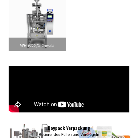
VFH-V320 für Granulat