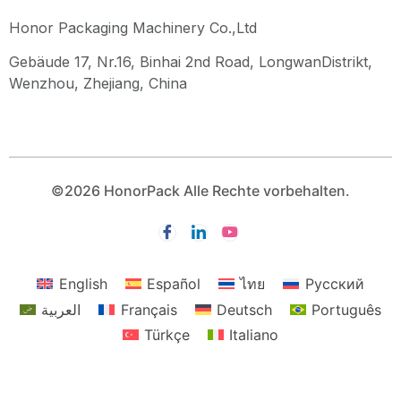
Honor Packaging Machinery Co.,Ltd
Gebäude 17, Nr.16, Binhai 2nd Road, LongwanDistrikt,
Wenzhou, Zhejiang, China
©2026 HonorPack Alle Rechte vorbehalten.
English
Español
ไทย
Русский
العربية
Français
Deutsch
Português
Türkçe
Italiano