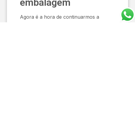
embalagem
Agora é a hora de continuarmos a
avançar e a realizar esse movimento
incrível.
Desbloqueie o poder da embalagem
EMBALAGEM FACILITADA
COM NOSSAS MÁQUINAS!