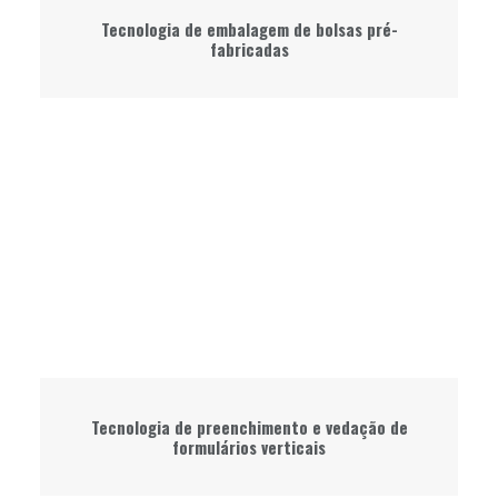
Tecnologia de embalagem de bolsas pré-
fabricadas
Tecnologia de preenchimento e vedação de
formulários verticais