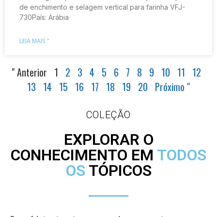
de enchimento e selagem vertical para farinha VFJ-
730País: Arábia
LEIA MAIS "
" Anterior
1
2
3
4
5
6
7
8
9
10
11
12
13
14
15
16
17
18
19
20
Próximo "
COLEÇÃO
EXPLORAR O
CONHECIMENTO EM
TODOS
OS
TÓPICOS