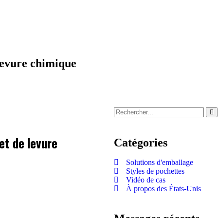
hine
Solution
Application
Vidéo
Connaissanc
 levure chimique
et de levure
Catégories
Solutions d'emballage
Styles de pochettes
Vidéo de cas
À propos des États-Unis