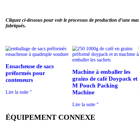
Machine verticale à remplir et à sceller le
Machine à emballer les sachets
Remplissage et scellement rotatifs
Cliquez ci-dessous pour voir le processus de production d’une ma
Voir
Voir
Voir
fabriqués.
Ensacheuse de sacs
Machine à emballer les
préformés pour
grains de café Doypack et
conteneurs
M Pouch Packing
Machine
Lire la suite "
Lire la suite "
ÉQUIPEMENT CONNEXE
Machine d'emballage 
pochettes préformés