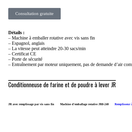
Consultation gratuite
Détails :
– Machine à emballer rotative avec vis sans fin
– Espagnol, anglais
– La vitesse peut atteindre 20-30 sacs/min
– Certificat CE
– Porte de sécurité
– Entraînement par moteur uniquement, pas de demande d’air co
Conditionneuse de farine et de poudre à lever JR
JR avec remplissage par vis sans fin
Machine d'emballage rotative JR8-240
Remplisseur à
Emballage des oreil
Emballage en sac
Emballage Doyp