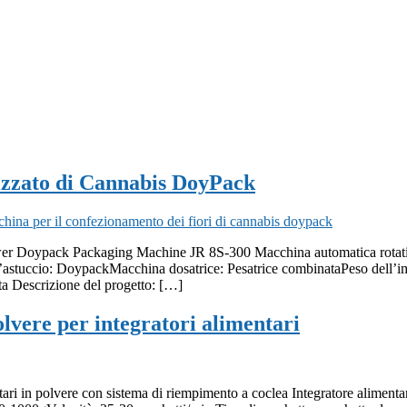
a
Soluzione
Applicazione
Video
Conoscenza
izzato di Cannabis DoyPack
r Doypack Packaging Machine JR 8S-300 Macchina automatica rotativa p
l’astuccio: DoypackMacchina dosatrice: Pesatrice combinataPeso dell’i
ta Descrizione del progetto: […]
olvere per integratori alimentari
entari in polvere con sistema di riempimento a coclea Integratore alime