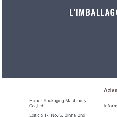
L'IMBALLAG
Azie
Honor Packaging Machinery
Co.,Ltd
Inform
Edificio 17, No.16, Binhai 2nd