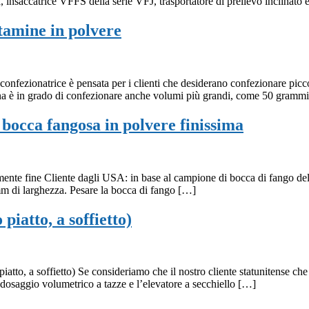
a, insaccatrice VFFS della serie VFJ, trasportatore di prelievo inclinato 
itamine in polvere
confezionatrice è pensata per i clienti che desiderano confezionare picc
ina è in grado di confezionare anche volumi più grandi, come 50 gramm
bocca fangosa in polvere finissima
nte fine Cliente dagli USA: in base al campione di bocca di fango del 
 mm di larghezza. Pesare la bocca di fango […]
piatto, a soffietto)
iatto, a soffietto) Se consideriamo che il nostro cliente statunitense che
 dosaggio volumetrico a tazze e l’elevatore a secchiello […]