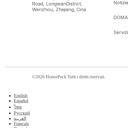
Notizi
Road, LongwanDistrict,
Wenzhou, Zhejiang, Cina
DOMA
Servizi
©2026 HonorPack Tutti i diritti riservati.
English
Español
ไทย
Русский
العربية
Français