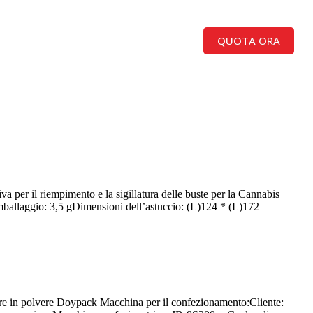
QUOTA ORA
Informazioni su
Italiano
er il riempimento e la sigillatura delle buste per la Cannabis
mballaggio: 3,5 gDimensioni dell’astuccio: (L)124 * (L)172
ntare in polvere Doypack Macchina per il confezionamento:Cliente: