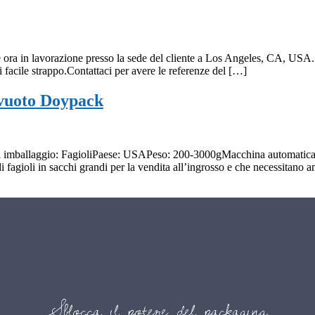
te ora in lavorazione presso la sede del cliente a Los Angeles, CA, USA
facile strappo.Contattaci per avere le referenze del […]
ovuoto Doypack
 imballaggio: FagioliPaese: USAPeso: 200-3000gMacchina automatica rot
agioli in sacchi grandi per la vendita all’ingrosso e che necessitano a
Sblocca il potere del packaging