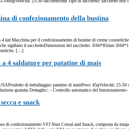
00-1000gVelocità: 25-30 sacchetti/min Tipo di sacchetto: sacchetto doy
hina di confezionamento della bustina
e a 4 lati Macchina per il confezionamento di bustine di creme cosme
lati che sigillano il sacchettoDimensioni del sacchetto: ①60*85mm ②60*
smetiche. […]
 a 4 saldature per patatine di mais
: USAProdotto di imballaggio: patatine di maisPeso: 45gVelocità: 25-50 
azione gratuita Dettaglio:: – Controllo automatico del funzionamento
 secca e snack
inea di confezionamento VFJ Nuts Cereal and Snack, composta da traspor