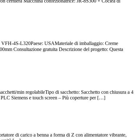
 con cerniera Macchina confezionatrice: JR-8S300 + Coclea di
tiche VFH-4S-L320Paese: USAMateriale di imballaggio: Creme
100mm Consultazione gratuita Descrizione del progetto: Questa
sacchetti/min regolabileTipo di sacchetto: Sacchetto con chiusura a 4
– PLC Siemens e touch screen – Più coperture per […]
tatore di carico a benna a forma di Z con alimentatore vibrante,