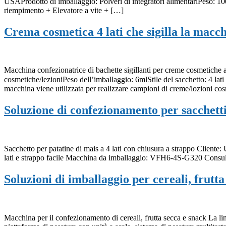
USAProdotto di imballaggio: Polveri di integratori alimentariPeso: 1
riempimento + Elevatore a vite + […]
Crema cosmetica 4 lati che sigilla la macc
Macchina confezionatrice di bachette sigillanti per creme cosmetich
cosmetiche/lezioniPeso dell’imballaggio: 6mlStile del sacchetto: 4 
macchina viene utilizzata per realizzare campioni di creme/lozioni co
Soluzione di confezionamento per sacchetti
Sacchetto per patatine di mais a 4 lati con chiusura a strappo Cliente
lati e strappo facile Macchina da imballaggio: VFH6-4S-G320 Consult
Soluzioni di imballaggio per cereali, frutta
Macchina per il confezionamento di cereali, frutta secca e snack La l