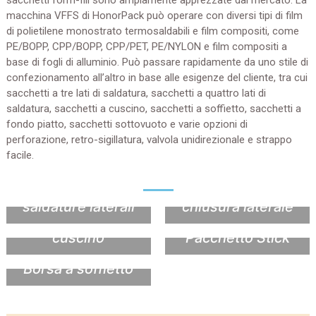
sacchetti form-fill sono ampiamente apprezzate dal mercato. La
macchina VFFS di HonorPack può operare con diversi tipi di film
di polietilene monostrato termosaldabili e film compositi, come
PE/BOPP, CPP/BOPP, CPP/PET, PE/NYLON e film compositi a
base di fogli di alluminio. Può passare rapidamente da uno stile di
confezionamento all’altro in base alle esigenze del cliente, tra cui
sacchetti a tre lati di saldatura, sacchetti a quattro lati di
saldatura, sacchetti a cuscino, sacchetti a soffietto, sacchetti a
fondo piatto, sacchetti sottovuoto e varie opzioni di
perforazione, retro-sigillatura, valvola unidirezionale e strappo
facile.
Sacchetto a 3
4 Sacchetto a
saldature laterali
chiusura laterale
Astuccio per
cuscino
Pacchetto Stick
Borsa a soffietto