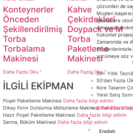
çözümleri de sağ
Konteynerler
Kahve
Müşteri başarısı
Önceden
Çekirdekleri
işletmelere otoma
Şekillendirilmiş
Doypack ve M
almasına yardı
hükümet projesi
Torba
Torba
Zamanında ve do
Torbalama
Paketleme
müşterilerimizle 
yürümeye söz v
Makinesi
Makinesi
Daha Fazla Oku "
Daha Fazla Oku "
20+ Yıllık Tecrü
50'den Fazla Ül
İLGİLİ EKİPMAN
Kore Tasarım Çin
Yerel Satış Sonr
Poşet Paketleme Makinesi
Daha fazla bilgi edinin
Dikey Form Doldurma Mühürleme Makinesi
Daha fazla bil
Şimdi Bize Ulaşın
Hazır Poşet Paketleme Makinesi
Daha fazla bilgi edinin
Türkçe
Sarma, Büküm Makinesi
Daha fazla bilgi edinin
English