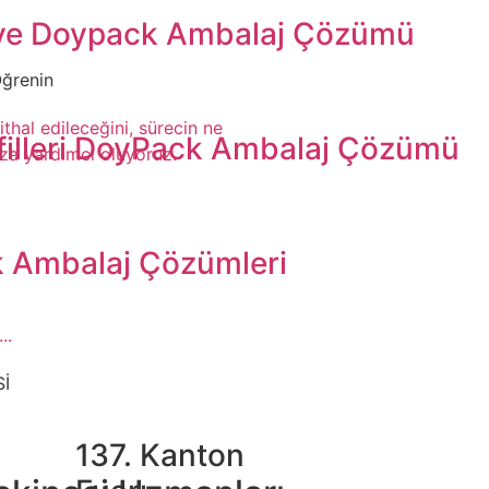
ye Doypack Ambalaj Çözümü
Öğrenin
thal edileceğini, sürecin ne
filleri DoyPack Ambalaj Çözümü
ıza yardımcı oluyoruz.
 Ambalaj Çözümleri
..
Sİ
137. Kanton