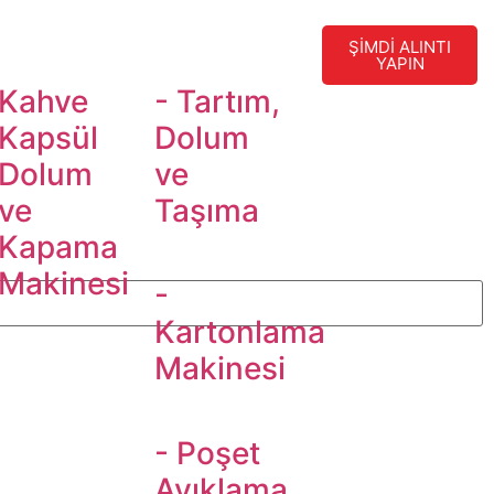
ŞİMDİ ALINTI
YAPIN
Kahve
- Tartım,
Kapsül
Dolum
Dolum
ve
ve
Taşıma
Kapama
Makinesi
-
Kartonlama
Makinesi
- Poşet
Ayıklama