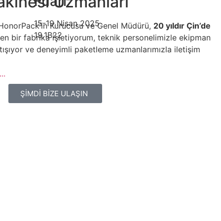
kinesi Uzmanları
Fuarı
15-19 Nisan 2025
 HonorPack’in Kurucusu ve Genel Müdürü,
20 yıldır Çin’de
19.1B22
en bir fabrika işletiyorum, teknik personelimizle ekipman
ışıyor ve deneyimli paketleme uzmanlarımızla iletişim
..
ŞİMDİ BİZE ULAŞIN