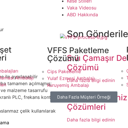
Kese Stilleri
Vaka Videosu
ABD Hakkında
zümü
ur
Son Gönderile
şet
VFFS Paketleme
ri
Sıvı Çamaşır Det
Çözümü
Çözümü
alajları
Cips Paketleme
e ile ayarlanabilir
Maması Ambalajı
Yulaf Ezmesi Ambalajı
Daha fazla bilgi edinin
torba tamamen açılmamış;
arı
Kuruyemiş Ambalajı
ve malzeme tasarrufu
Susam ve Deniz
Daha Fazla Müşteri Örneği
ranlı PLC, frekans kontrol
Çözümleri
slanmaz çelik kullanılarak
Daha fazla bilgi edinin
lama