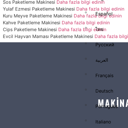
Sos Paketleme Makinesi
Daha fazla bilgi edinin
Yulaf Ezmesi Paketleme Makinesi
Daha fazla bilgi edinin
Español
Kuru Meyve Paketleme Makinesi
Daha fazla bilgi edinin
Kahve Paketleme Makinesi
Daha fazla bilgi edinin
ไทย
Cips Paketleme Makinesi
Daha fazla bilgi edinin
Evcil Hayvan Maması Paketleme Makinesi
Daha fazla bilgi
Русский
العربية
Français
Deutsch
MAKİN
Português
Italiano