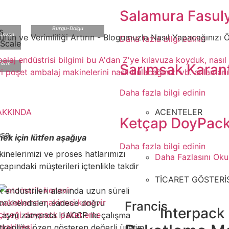
Salamura Fasul
Burgu-Dolgu
nasyon
ürün ve Verimliliği Artırın - Blogumuzla Nasıl Yapacağınızı 
Daha fazla bilgi edinin
aj endüstrisi bilgimi bu A'dan Z'ye kılavuza koyduk, nasıl i
tform
Sarımsak Karan
i poşet ambalaj makinelerini nasıl bulacağınızı vb. anlaman
aj
ı
Daha fazla bilgi edinin
AKKINDA
ACENTELER
Makinesi
Ketçap DoyPack
se.
ek için lütfen aşağıya
Daha fazla bilgi edinin
nelerimizi ve proses hatlarımızı
Daha Fazlasını Oku.
apındaki müşterileri içtenlikle takdir
TİCARET GÖSTERİ
k endüstrileri alanında uzun süreli
mühendisler, sadece doğru
Francis
Interpack
l, aynı zamanda HACCP ile çalışma
tkenliğe özen gösteren değerli üretim