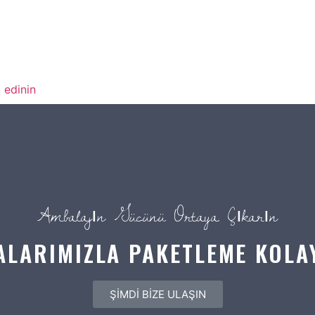
 edinin
Ambalajın Gücünü Ortaya Çıkarın
ALARIMIZLA PAKETLEME KOLA
ŞİMDİ BİZE ULAŞIN