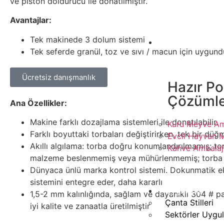
ve piston doldurucu ile donatılmıştır.
Avantajlar:
Tek makinede 3 dolum sistemi
Paketleme Çö
Tek seferde granül, toz ve sıvı / macun için uygund
Ücretsiz danışmanlık
Hazır Po
Çözümle
Ana Özellikler:
Makine farklı dozajlama sistemleri ile donatılabilir.
Kuru Meyve Amb
Farklı boyuttaki torbaları değiştirirken, tek bir düğm
Evcil Hayvan 
Akıllı algılama: torba doğru konumlandırılmamış; 
Kahve Ambalajl
malzeme beslenmemiş veya mühürlenmemiş; torba 
Dünyaca ünlü marka kontrol sistemi. Dokunmatik ek
sistemini entegre eder, daha kararlı
Uygulama
1,5-2 mm kalınlığında, sağlam ve dayanıklı 304 # pa
Çanta Stilleri
iyi kalite ve zanaatla üretilmiştir
Sektörler Uygu