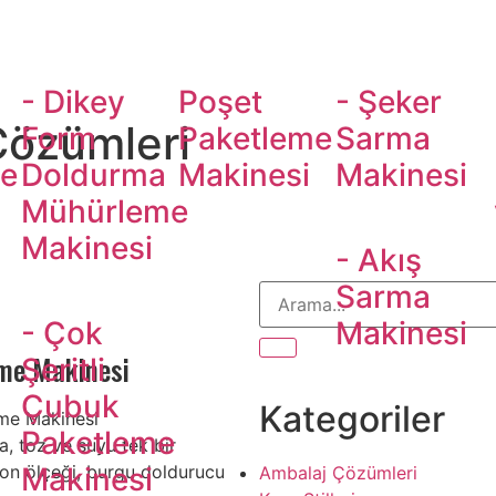
nesi
- Dikey
Poşet
- Şeker
Çözümleri
Form
Paketleme
Sarma
me
Doldurma
Makinesi
Makinesi
Mühürleme
Makinesi
- Akış
Sarma
- Çok
Makinesi
eme Makinesi
Şeritli
Çubuk
Kategoriler
eme Makinesi
Paketleme
a, toz ve suyu tek bir
Makinesi
on ölçeği, burgu doldurucu
Ambalaj Çözümleri