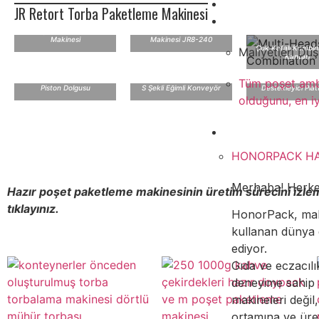
Video
JR Retort Torba Paketleme Makinesi
Bilgi
JR Çoklu Paketleme
Döner Paketleme
Makinesi
Makinesi JR8-240
Çok Kafalı Kombi
Maliyetleri Düş
Kantarı
Tüm poşet ambal
Piston Dolgusu
S Şekli Eğimli Konveyör
Destekleyici Pla
olduğunu, en iy
Yastık Paketleme
Doypack ambal
Poşet ambalaj
Hakkında
HONORPACK H
Dikey Form Doldurma ve Mühürleme 
Döner Dolum ve Mühürleme
Poşet paketleme makinesi
Merhaba! Herke
Hazır poşet paketleme makinesinin üretim sürecini izlem
tıklayınız.
Görünüm
Görünüm
Görünüm
HonorPack, maki
kullanan dünya ç
ediyor.
Gıda ve eczacılı
deneyime sahip 
makineleri deği
ortamına ve üre