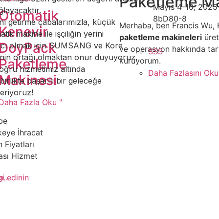
Paketleme Ma
Mayıs 4-10, 2025
layacaktır.
Otomatik
8bD80-8
nı getirme çabalarımızla, küçük
Merhaba, ben Francis Wu,
Kenevir
tik makine ile işçiliğin yerini
paketleme makineleri
üret
DoyPack
mcı olmak için SUMSANG ve Kore
ve operasyon hakkında tart
SSS
nin ortağı olmaktan onur duyuyoruz.
Paketleme
kuruyorum.
ğru hizmetimiz altında
Daha Fazlasını Oku.
Makinesi
birlikte başarılı bir geleceğe
eriyoruz!
Daha Fazla Oku "
be
keye İhracat
 Fiyatları
ası Hizmet
gi edinin
...