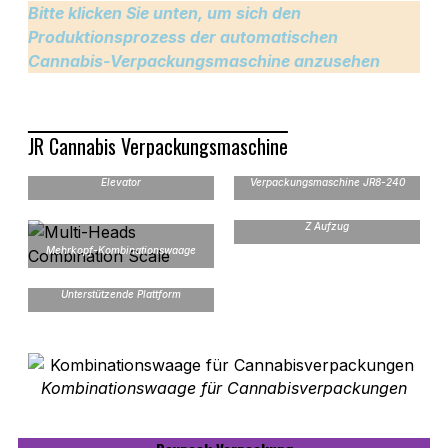
Bitte klicken Sie unten, um sich den
Produktionsprozess der automatischen
Cannabis-Verpackungsmaschine anzusehen
JR Cannabis Verpackungsmaschine
Maschine zum Verpacken von
vorgefertigten Beuteln_Z
Rotierende
Elevator
Verpackungsmaschine JR8-240
Z Aufzug
Mehrkopf-Kombinationswaage
Unterstützende Plattform
Kombinationswaage für Cannabisverpackungen