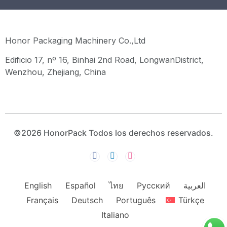
Honor Packaging Machinery Co.,Ltd
Edificio 17, nº 16, Binhai 2nd Road, LongwanDistrict,
Wenzhou, Zhejiang, China
©2026 HonorPack Todos los derechos reservados.
English
Español
ไทย
Русский
العربية
Français
Deutsch
Português
Türkçe
Italiano