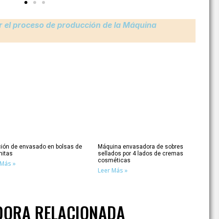
Consulte
r el proceso de producción de la Máquina
ción de envasado en bolsas de
Máquina envasadora de sobres
mitas
sellados por 4 lados de cremas
cosméticas
 Más »
Leer Más »
DORA RELACIONADA