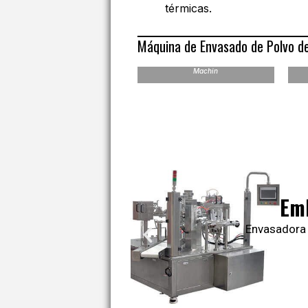
térmicas.
Máquina de Envasado de Polvo de
VFH Powder Sachet Packaging
Machin
Embal
ack
Envasado