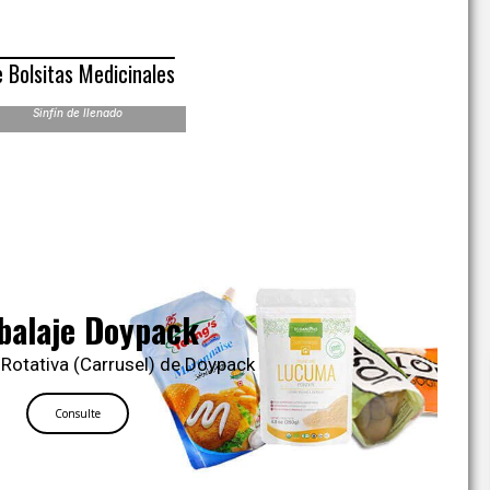
 Bolsitas Medicinales
Sinfín de llenado
aje de almohadas
ra vertical de film laminado