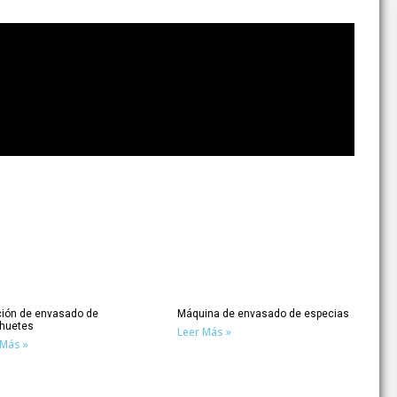
ción de envasado de
Máquina de envasado de especias
huetes
Leer Más »
 Más »