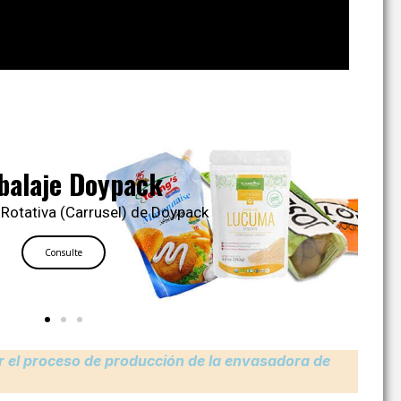
balaje Doypack
Rotativa (Carrusel) de Doypack
Consulte
r el proceso de producción de la envasadora de