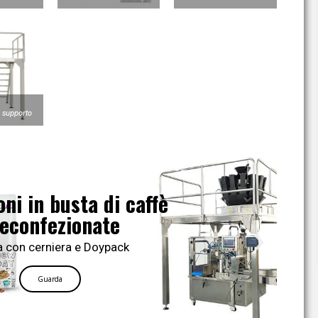
i supporto
ni in busta di caffè
econfezionate
 con cerniera e Doypack
Guarda