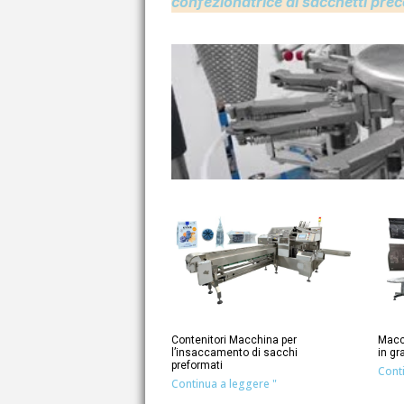
confezionatrice di sacchetti prec
Contenitori Macchina per
Macc
l’insaccamento di sacchi
in g
preformati
Cont
Continua a leggere "