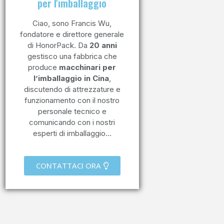
per l'imballaggio
Ciao, sono Francis Wu,
fondatore e direttore generale
di HonorPack. Da
20 anni
gestisco una fabbrica che
produce
macchinari per
l’imballaggio in Cina
,
discutendo di attrezzature e
funzionamento con il nostro
personale tecnico e
comunicando con i nostri
esperti di imballaggio…
Imballaggio del caffè VFFS
CONTATTACI ORA
Borsa e valvola di sfiato Stabilo
Guarda