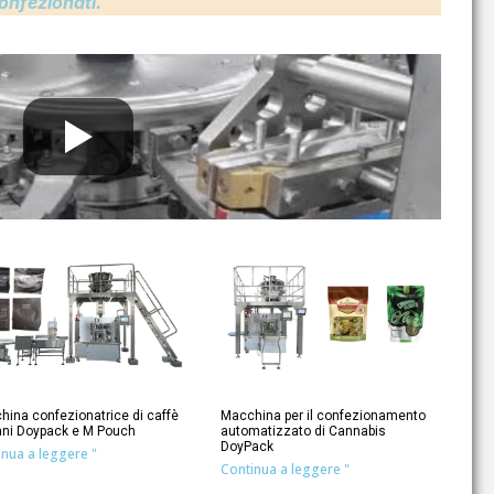
onfezionati.
hina confezionatrice di caffè
Macchina per il confezionamento
rani Doypack e M Pouch
automatizzato di Cannabis
DoyPack
inua a leggere "
Continua a leggere "