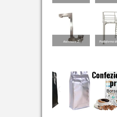
Ascensore Z
Piattaforma d
Confezio
pr
Borsa