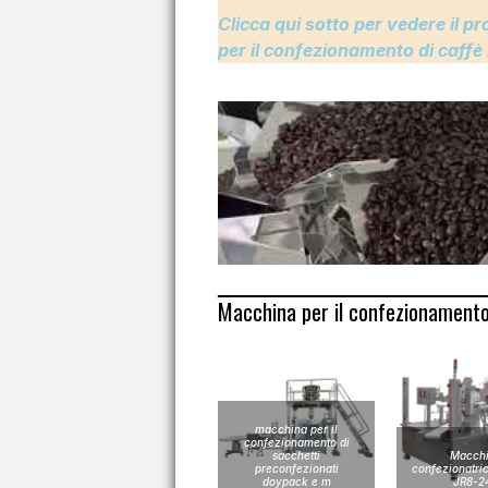
Clicca qui sotto per vedere il 
per il confezionamento di caffè
Macchina per il confezionamento 
macchina per il
confezionamento di
sacchetti
Macch
preconfezionati
confezionatric
doypack e m
JR8-2