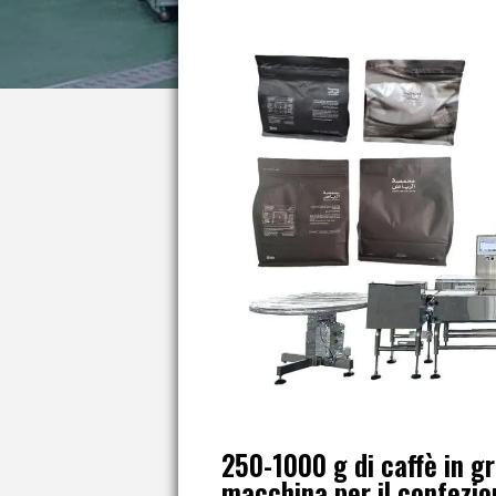
250-1000 g di caffè in g
macchina per il confezi