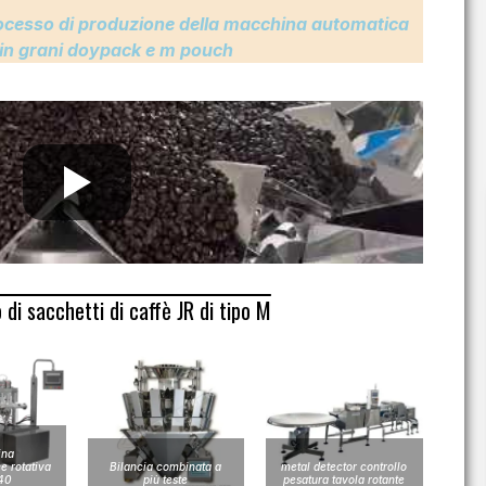
processo di produzione della macchina automatica
 in grani doypack e m pouch
di sacchetti di caffè JR di tipo M
ina
e rotativa
Bilancia combinata a
metal detector controllo
40
più teste
pesatura tavola rotante