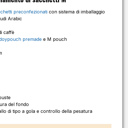
chetti preconfezionati
con sistema di imballaggio
udi Arabic
di caffè
doypouch premade
e M pouch
m
buste
tura del fondo
llo di tipo a gola e controllo della pesatura