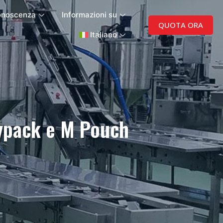
onoscenza
Informazioni su
QUOTA ORA
Italiano
oypack e M Pouch