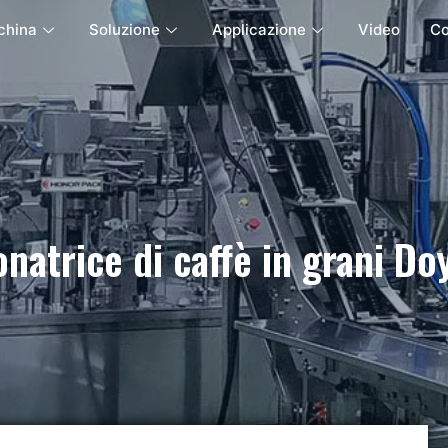
china
Soluzione
Applicazione
Video
C
natrice di caffè in grani D