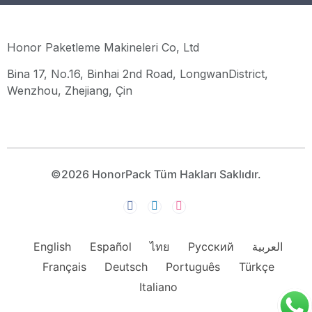
Honor Paketleme Makineleri Co, Ltd
Bina 17, No.16, Binhai 2nd Road, LongwanDistrict,
Wenzhou, Zhejiang, Çin
©2026 HonorPack Tüm Hakları Saklıdır.
English
Español
ไทย
Русский
العربية
Français
Deutsch
Português
Türkçe
Italiano