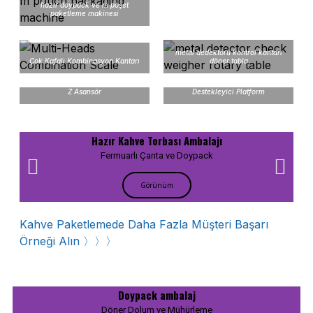
hazır doypack ve m poşet
paketleme makinesi
metal dedektörü kontrol kantarı
Çok Kafalı Kombinasyon Kantarı
döner tabla
Z Asansör
Destekleyici Platform
Hazır Kahve Torbası Ambalajı
Fermuarlı Çanta ve Doypack
Görünüm
Kahve Paketlemede Daha Fazla Müşteri Başarı
Örneği Alın 〉〉〉
Doypack ambalaj
Döner Dolum ve Mühürleme