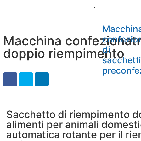
Macchina
Macchin
Macchina confezionatri
confezio
di
doppio riempimento
sacchetti
preconfe
Sacchetto di riempimento d
alimenti per animali domest
automatica rotante per il ri