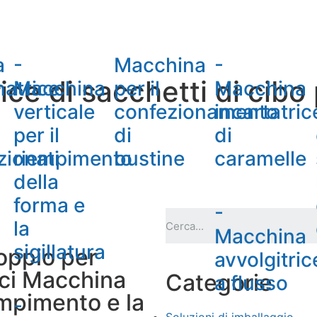
a
-
Macchina
-
ce di sacchetti di cibo 
natrice
Macchina
per il
Macchina
verticale
confezionamento
incartatric
per il
di
di
zionati
riempimento
bustine
caramelle
della
forma e
-
la
Macchina
sigillatura
oppio per
avvolgitric
ici Macchina
Categorie
a flusso
empimento e la
-