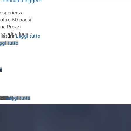
Continua a leggere "
 esperienza
oltre 50 paesi
na Prezzi
-vendita locale
illatura
Leggi tutto
ggi tutto
o
ici
Leggi tutto