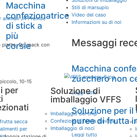
Soluzioni di imballaggio
Macchina
Stili di marsupio
confezionatrice
Video del caso
er animali JR Premde
Informazioni su di noi
di stick a
più
Messaggi rece
corsie
o piatto, Doypack con
Macchina confez
zucchero non c
piccolo, 10-15
i per
Soluzione di
Leggi tutto
i
imballaggio VFFS
zionati
Soluzione per i
Imballaggio dei chip
puree di frutta 
Confezioni di farina d'avena
frutta secca
Imballaggio di noci
alimenti per
Leggi tutto
ici
a doppia stazione di