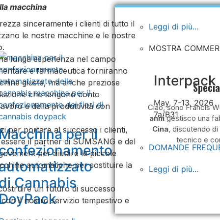
ella macchina
Guarda
za sinceramente i clienti di tutto il
Leggi di più...
zzano le nostre macchine e le nostre
o.
MOSTRA COMMER
na lunga esperienza nel campo
limentare e farmaceutica forniranno
Interpack
chine giuste, ma anche preziose
Specia
oduzione che tengono conto
May. 7-13, 2026
lavoro e della produttività con
Ciao, sono Francis W
7a/B31
anni
gestisco una f
Cina
, discutendo di
zi per portare al successo i clienti,
Macchina per il
tecnico e co
i essere il partner di SUMSANG e del
confezionamento
DOMANDE FREQU
govement per aiutare le piccole
automatizzato
chine automatiche per sostituire la
Leggi di più...
di Cannabis
costruire un futuro di successo
DoyPack
i con il nostro servizio tempestivo e