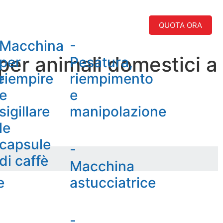
QUOTA ORA
Macchina
-
per animali domestici a
per
Pesatura,
e
riempire
riempimento
e
e
sigillare
manipolazione
le
capsule
-
di caffè
Macchina
e
astucciatrice
-