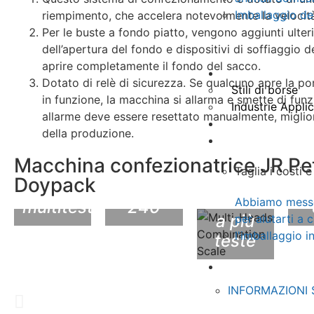
Imballaggio de
riempimento, che accelera notevolmente la velocit
Per le buste a fondo piatto, vengono aggiunti ulteri
dell’apertura del fondo e dispositivi di soffiaggio d
aprire completamente il fondo del sacco.
Applicazione
Dotato di relè di sicurezza. Se qualcuno apre la p
Stili di borse
in funzione, la macchina si allarma e smette di funzi
Industrie Appli
allarme deve essere resettato manualmente, miglio
Video
Macchina
della produzione.
Conoscenza
confezionatrice
Tr
Macchina confezionatrice JR Pe
JR con
rotativa
in
Taglia i costi 
Bilancia
Doypack
bilance
JR8-
a 
combinata
Abbiamo messo 
multitesta
240
a più
per aiutarti a 
l'imballaggio i
teste
Imballaggi Doyp
Informazioni su
INFORMAZIONI
Riempimento e sigillatura rotanti