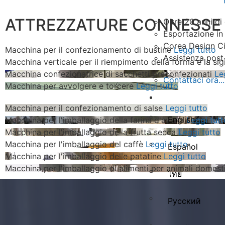
ATTREZZATURE CONNESSE
Oltre 20 anni di
Esportazione in 
Corea Design Ci
Macchina per il confezionamento di bustine
Leggi tutto
Assistenza post
Macchina verticale per il riempimento della forma e la sig
Macchina confezionatrice di sacchetti preconfezionati
Le
Contattaci ora...
Macchina per avvolgere e torcere
Leggi tutto
Italiano
Macchina per il confezionamento di salse
Leggi tutto
English
Macchina per l'imballaggio della farina d'avena
Leggi tutt
Macchina per l'imballaggio della frutta secca
Leggi tutto
Macchina per l'imballaggio del caffè
Leggi tutto
Español
Macchina per l'imballaggio delle patatine
Leggi tutto
Macchina per l'imballaggio di alimenti per animali domest
ไทย
Русский