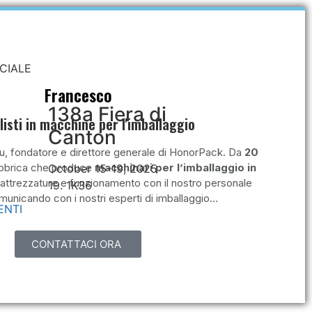
CIALE
Francesco
138a Fiera di
listi in macchine per l'imballaggio
Canton
u, fondatore e direttore generale di HonorPack. Da
20
abbrica che produce
macchinari per l’imballaggio in
October 15-19, 2025
 attrezzature e funzionamento con il nostro personale
19. 1K36
municando con i nostri esperti di imballaggio…
ENTI
CONTATTACI ORA