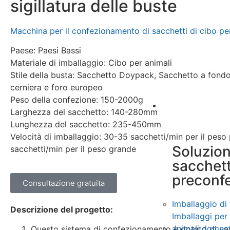
sigillatura delle buste
Macchina per il confezionamento di sacchetti di cibo p
Paese: Paesi Bassi
Materiale di imballaggio: Cibo per animali
Stile della busta: Sacchetto Doypack, Sacchetto a fond
cerniera e foro europeo
Peso della confezione: 150-2000g
Soluzione
Larghezza del sacchetto: 140-280mm
Lunghezza del sacchetto: 235-450mm
Velocità di imballaggio: 30-35 sacchetti/min per il peso 
Soluzion
sacchetti/min per il peso grande
sacchett
preconfe
Consultazione gratuita
Imballaggio di 
Descrizione del progetto:
Imballaggi per 
animali domest
Questo sistema di confezionamento è dotato di un