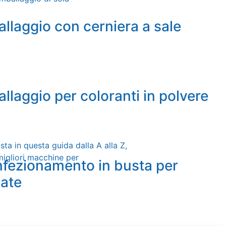
allaggio con cerniera a sale
allaggio per coloranti in polvere
ta in questa guida dalla A alla Z,
migliori macchine per
nfezionamento in busta per
tate
io di cuscini
er il riempimento e la sigillatura dei moduli