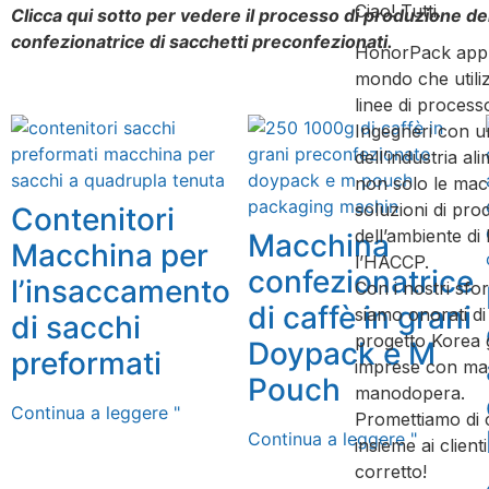
Ciao! Tutti.
Clicca qui sotto per vedere il processo di produzione d
confezionatrice di sacchetti preconfezionati.
Guarda
HonorPack apprez
mondo che utili
linee di process
Ingegneri con u
dell’industria a
non solo le mac
soluzioni di pr
Contenitori
dell’ambiente di 
Macchina
Macchina per
l’HACCP.
confezionatrice
l’insaccamento
Con i nostri sfor
di caffè in grani
siamo onorati d
di sacchi
progetto Korea 
Doypack e M
preformati
imprese con mac
Pouch
manodopera.
Continua a leggere "
Promettiamo di 
Continua a leggere "
insieme ai client
corretto!