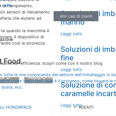
l caffè
à di riempimento.
Soluzioni di imb
ori sensori di rilevamento
Altri casi di clienti
ell’aria che aiutano ad
marino
orta quando la macchina è
Leggi tutto
onare. Il dispositivo di
cazione
rando così la sicurezza
Soluzioni di imb
asportatore
fine
t Food
clinato
Piattaforma
e aumenta l'efficienza: scopri come con il nostro blog
forma
di
Leggi tutto
tutta la mia conoscenza del settore dell'imballaggio in bus
di S
supporto
capire come importare, qual è il processo, come trovare le 
Soluzione di co
n busta, ecc.
caramelle incar
ack
Imballagg
Leggi tutto
 SU HONORPACK
AGENTI
Macchina verticale p