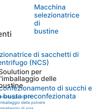
Macchina
selezionatrice
di
bustine
nti
ionatrice di sacchetti di
entrifugo (NCS)
Soulution per
l'imballaggio delle
bustine
l confezionamento di succhi e
in busta preconfezionata
Imballaggio del tè
Imballaggio della polvere
Imballaggio di soia