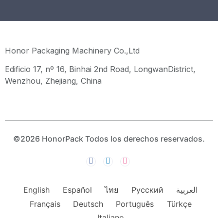
Honor Packaging Machinery Co.,Ltd
Edificio 17, nº 16, Binhai 2nd Road, LongwanDistrict,
Wenzhou, Zhejiang, China
©2026 HonorPack Todos los derechos reservados.
English
Español
ไทย
Русский
العربية
Français
Deutsch
Português
Türkçe
Italiano