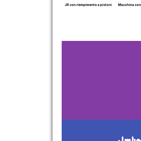
JR con riempimento a pistoni
Macchina conf
Imbal