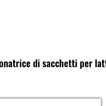
a
Soluzione
Applicazione
Video
Conoscenza
natrice di sacchetti per lat