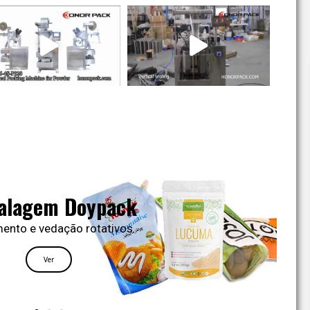
em de travesseiros
ical de enchimento e selagem de
formulários