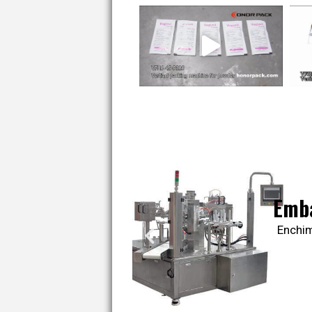
Embalag
Máquina vert