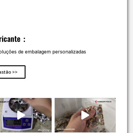
bricante：
 Soluções de embalagem personalizadas
astão >>