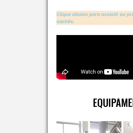
Clique abaixo para assistir ao
sachês.
EQUIPAME