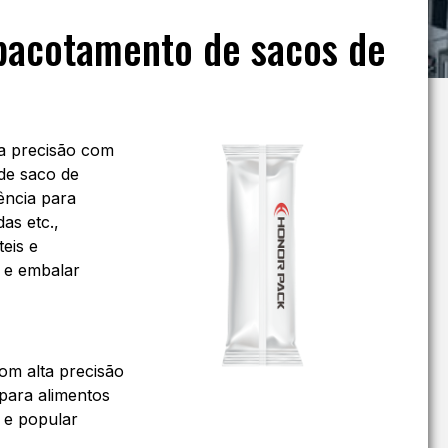
acotamento de sacos de
a precisão com
 de saco de
ência para
as etc.,
eis e
r e embalar
om alta precisão
para alimentos
 e popular