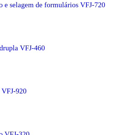
o e selagem de formulários VFJ-720
drupla VFJ-460
 VFJ-920
vo VFJ-320