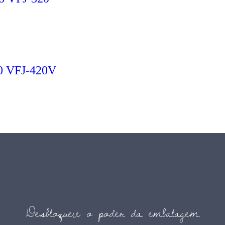
0 VFJ-420V
Desbloqueie o poder da embalagem