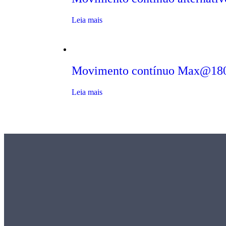
Leia mais
Movimento contínuo Max@18
Leia mais