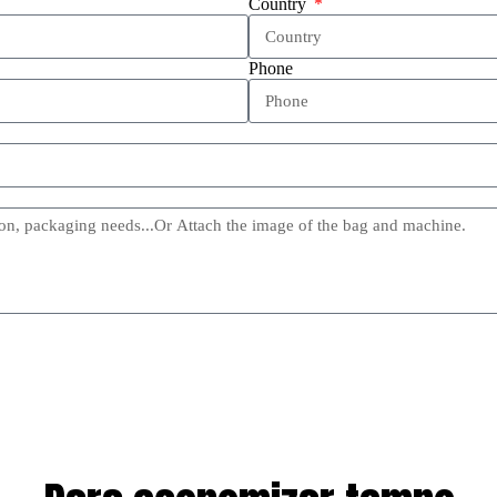
Country
Phone
Send Message