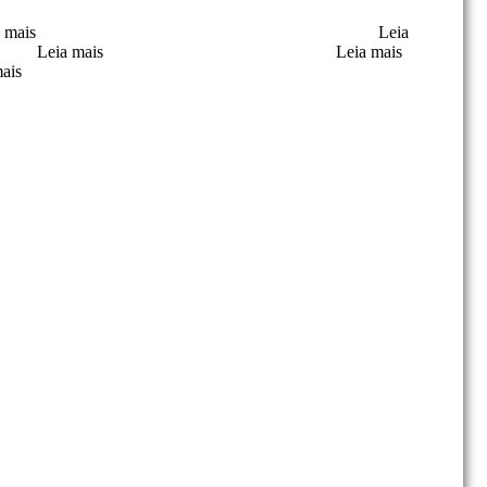
a mais
Máquina de empacotamento de farinha de aveia
Leia
secas
Leia mais
Máquina de embalagem de café
Leia mais
mais
Máquina de embalagem de alimentos para animais de