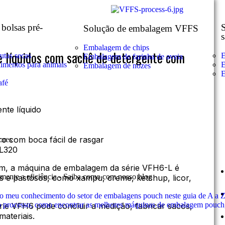
bolsas pré-
Solução de embalagem VFFS
s
Embalagem de chips
 líquidos com sachê de detergente com
utas secas
E
Embalagem de farinha de aveia
imentos para animais
E
Embalagem de nozes
E
afé
Mais casos de clientes
nte líquido
ro com boca fácil de rasgar
ores
L320
em, a máquina de embalagem da série VFH6-L é
umente a eficiência - Saiba como com nosso blog
s e pastosos, como xampu, creme, ketchup, licor,
 meu conhecimento do setor de embalagens pouch neste guia de A a Z
 o processo, como encontrar as melhores máquinas de embalagem pouch,
ie VFH6 pode concluir a medição, fabricar sacos,
materiais.