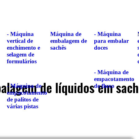
- Máquina
Máquina de
- Máquina
vertical de
embalagem de
para embalar
enchimento e
sachês
doces
selagem de
formulários
- Máquina de
empacotamento
alagem de líquidos em sach
- Máquina de
de fluxo
empacotamento
de palitos de
várias pistas