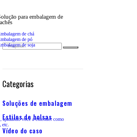
Solução para embalagem de
achês
mbalagem de chá
mbalagem de pó
mbalagem de soja
Categorias
Soluções de embalagem
Estilos de bolsas
, ajudando você a entender como
 etc.
Vídeo do caso