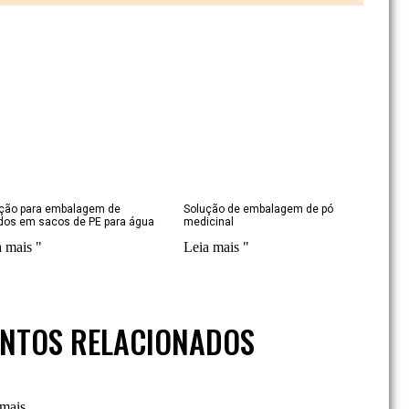
ção para embalagem de
Solução de embalagem de pó
idos em sacos de PE para água
medicinal
a mais "
Leia mais "
NTOS RELACIONADOS
 mais
Máquina vertical de enchimento e selagem de formulários