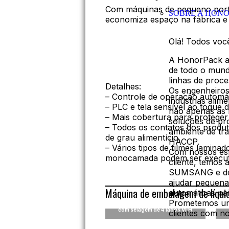
Com máquinas de pequeno porte
SOBRE A HON
economiza espaço na fábrica e
Olá! Todos voc
Consulta gratuita
A HonorPack ag
de todo o mund
linhas de proce
Detalhes:
Os engenheiros
– Controle de operação automá
indústrias alim
– PLC e tela sensível ao toque 
não apenas as
– Mais cobertura para proteger
soluções de pr
– Todos os contatos dos produt
ambiente de tr
de grau alimentício.
HACCP.
– Vários tipos de filmes laminad
Com nossos esf
monocamada podem ser execu
cliente, temos 
SUMSANG e do 
ajudar pequen
Máquina de embalagem de líqui
automáticas par
Prometemos um
Máquina de embalagem de sacos
com selagem de 4 lados VFH
clientes com no