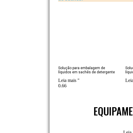
Solução para embalagem de
Solu
líquidos em sachês de detergente
líqu
Leia mais "
Lei
EQUIPAME
Máquina de embalagem de sachês
Leia