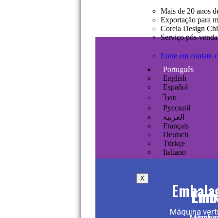
Mais de 20 anos d
Exportação para ma
Coreia Design Chi
Serviço pós-venda 
Entre em contato c
Português
English
Español
ไทย
Русский
العربية
Français
Deutsch
Türkçe
Italiano
X
Embalag
Emb
Emb
Máquina vert
Máquin
Enchim