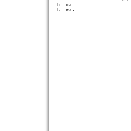
Leia mais
Máquina de embalagem de bo
Leia mais