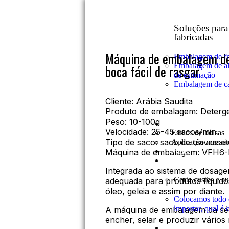
Soluções para 
fabricadas
Máquina de embalagem de
Embalagem de fr
Embalagem de al
boca fácil de rasgar
de estimação
Embalagem de c
Cliente: Arábia Saudita
Produto de embalagem: Deterge
Peso: 10-100g
Aplicativo
Velocidade: 25-45 sacos/min
Estilos de bolsas
Tipo de saco: saco de travessei
Aplicação nos set
Vídeo
Máquina de embalagem: VFH6-
Conhecimento
Integrada ao sistema de dosag
Corte custos e a
adequada para produtos líquido
óleo, geleia e assim por diante.
Colocamos todo o
importar, qual é
A máquina de embalagem da sér
encher, selar e produzir vários 
Sobre você