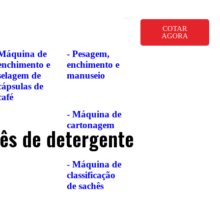
COTAR
AGORA
Máquina de
- Pesagem,
enchimento e
enchimento e
selagem de
manuseio
cápsulas de
café
- Máquina de
cartonagem
ês de detergente
- Máquina de
classificação
de sachês