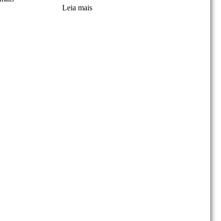
lsas pré-fabricadas
Leia mais
Máquina de embrulhar e torcer