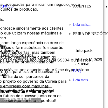
, adequadas para iniciar um negócio, você
ORPACK
AGENTES
 custos de produção.
ês.
Leia mais...
radece sinceramente aos clientes
o que utilizam nossas máquinas e
FEIRA DE NEGÓCI
sso.
 com longa experiência na área de
tica
entícias e farmacêuticas fornecerão
Interpack
da Siemens
 máquinas certas, mas também
 seus funcionários
odução valiosas que cuidam do
Maio. 4-10, 2025
os são feitos de aço inoxidável SS304 ou plástico
abalho e da produtividade com
8bD80-8
os seláveis por aquecimento e filme de polietileno
FAQ
orços para trazer o sucesso do
tados
a honra de ser parceiros da
Leia mais...
projeto do governo da Coreia para
as empresas com máquinas
dos em bastão de detergente
a substituir o trabalho braçal.
 futuro de sucesso junto com os
Enchimento do pistão
sso serviço correto e pontual!