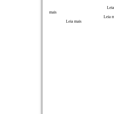
Máquina de embalagem de molhos
Lei
mais
Máquina de embalagem de frutas 
Máquina de embalagem de chips
Leia 
estimação
Leia mais