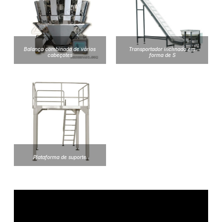
Balança combinada de vários
Transportador inclinado em
cabeçotes
forma de S
Plataforma de suporte