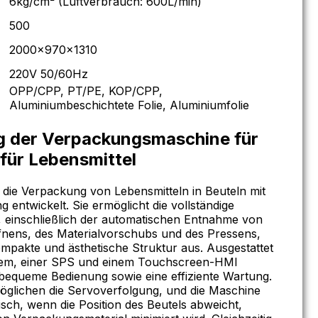
6kg/cm² (Luftverbrauch: 600L/min)
500
2000×970×1310
220V 50/60Hz
OPP/CPP, PT/PE, KOP/CPP,
Aluminiumbeschichtete Folie, Aluminiumfolie
g der Verpackungsmaschine für
 für Lebensmittel
 die Verpackung von Lebensmitteln in Beuteln mit
g entwickelt. Sie ermöglicht die vollständige
 einschließlich der automatischen Entnahme von
fnens, des Materialvorschubs und des Pressens,
ompakte und ästhetische Struktur aus. Ausgestattet
tem, einer SPS und einem Touchscreen-HMI
 bequeme Bedienung sowie eine effiziente Wartung.
öglichen die Servoverfolgung, und die Maschine
isch, wenn die Position des Beutels abweicht,