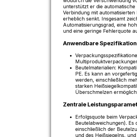
wodurch die Verschwendung von 
unterstützt er die automatisch
Verbindung mit automatisierten 
erheblich senkt. Insgesamt zei
Automatisierungsgrad, eine hohe
und eine geringe Fehlerquote au
Anwendbare Spezifikation
Verpackungsspezifikatione
Multiproduktverpackunge
Beutelmaterialien: Kompat
PE. Es kann an vorgeferti
werden, einschließlich meh
starken Heißsiegelkompatibi
Überschmelzen ermöglicht
Zentrale Leistungsparame
Erfolgsquote beim Verpac
Beutelabweichungen). Es de
einschließlich der Beutelz
und des Heißsiegelns, und 