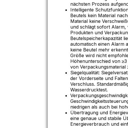
nächsten Prozess aufge
Intelligente Schutzfunktio
Beutels kein Material na
Material keine Verschweißu
und schlägt sofort Alarm,
Produkten und Verpackung
Beutelspeicherkapazität li
automatisch einen Alarm a
keine Beutel mehr erkennt
Größe wird nicht empfohle
Höhenunterschied von ≥3 
von Verpackungsmaterial z
Siegelqualität: Siegelvers
der Vorderseite und Falten
Verschluss. Standardmäßi
Wasserdrucktest.
Verpackungsgeschwindigkei
Geschwindigkeitssteuerun
niedrigen als auch bei hoh
Übertragung und Energiev
eine genaue und stabile Üb
Energieverbrauch und einf