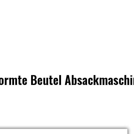
aschine
Verpackungslösung
Anwendung
Video
formte Beutel Absackmaschi