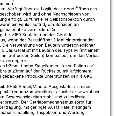
nommen.
nen: Verfügt über die Logik, dass ohne Öffnen des
chgeschoben wird und ohne Nachschieben von
ng erfolgt. Es führt eine Selbstinspektion durch
 wenn ein Fehler auftritt, um Schäden an
smaterial zu vermeiden. Die
egt bei ≥150 Beuteln, und das Gerät löst
us, wenn der Beutelöffner 3 Mal hintereinander
. Die Verwendung von Beuteln unterschiedlicher
n. Das Gerät ist mit Beuteln des Typs M (mit einem
mm auf beiden Seiten) kompatibel, um den Verlust
u verringern.
atz ≤1-2mm, flache Siegelkanten, keine Falten auf
breite ≤3mm auf der Rückseite, mit luftdichtem
g gebackene Produkte unterstützen den 4-6KG
t: 10-55 Beutel/Minute. Ausgestattet mit einer
g mit Frequenzumwandlung, arbeitet er sowohl bei
en Geschwindigkeiten stabil und zuverlässig.
erbrauch: Der Getriebemechanismus sorgt für
ertragung, mit geringer Ausfallrate, niedrigem
acher Einstellung, Inspektion und Wartung.