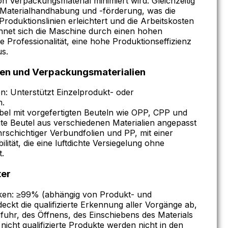
Verpackungsmaterial minimiert wird. Gleichzeitig
e Materialhandhabung und -förderung, was die
Produktionslinien erleichtert und die Arbeitskosten
chnet sich die Maschine durch einen hohen
 Professionalität, eine hohe Produktionseffizienz
s.
en und Verpackungsmaterialien
n: Unterstützt Einzelprodukt- oder
n.
ibel mit vorgefertigten Beuteln wie OPP, CPP und
gte Beutel aus verschiedenen Materialien angepasst
rschichtiger Verbundfolien und PP, mit einer
lität, die eine luftdichte Versiegelung ohne
.
ter
ken: ≥99% (abhängig von Produkt- und
ckt die qualifizierte Erkennung aller Vorgänge ab,
ufuhr, des Öffnens, des Einschiebens des Materials
nicht qualifizierte Produkte werden nicht in den