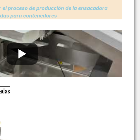
r el proceso de producción de la ensacadora
adas para contenedores
adas