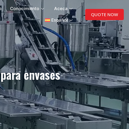
o
Conocimiento
Aceca
QUOTE NOW
Español
para envases