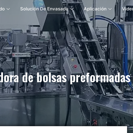
do
Solución De Envasado
Aplicación
Vide
ora de bolsas preformadas 